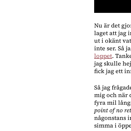
0
seconds
Nu är det gjo
of
41
laget att jag 
seconds
Volume
0%
ut i okänt va
inte ser. Så j
loppet
. Tanke
jag skulle h
fick jag ett i
Så jag frågad
mig och när d
point of no r
någonstans ino
simma i öppe