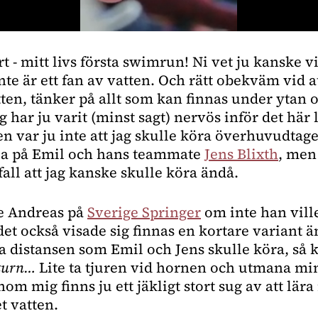
rt - mitt livs första swimrun! Ni vet ju kanske vi
inte är ett fan av vatten. Och rätt obekväm vid a
tten, tänker på allt som kan finnas under ytan oc
ag har ju varit (minst sagt) nervös inför det här 
n var ju inte att jag skulle köra överhuvudtaget
eja på Emil och hans teammate 
Jens Blixth
, men
nfall att jag kanske skulle köra ändå.
e Andreas på 
Sverige Springer
 om inte han vill
et också visade sig finnas en kortare variant ä
eturn…
 Lite ta tjuren vid hornen och utmana min
m mig finns ju ett jäkligt stort sug av att lära m
t vatten.