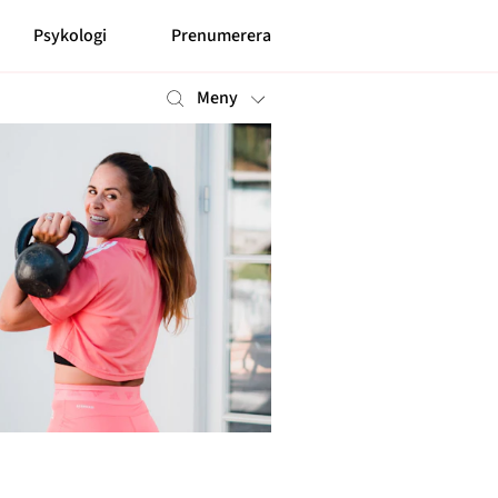
Psykologi
Prenumerera
Meny
Mer
Prenumerera
Nyhetsbrev
Kontakt
Shop
Om cookies
Hantera preferenser
Integritetspolicy
Alla ämnen
Våra skribenter