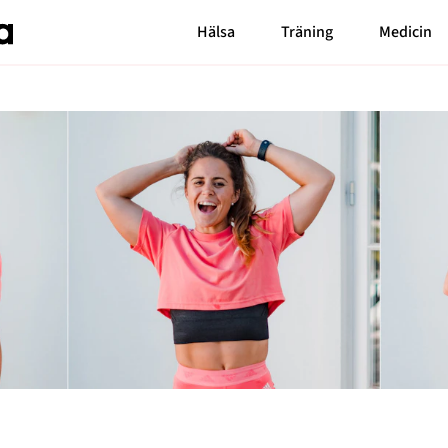
Hälsa
Träning
Medicin
Senaste nytt
Bloggar
Carin da Silva
MåBra TV
Markiz Tainton
Reportage
Elaine Eksvärd
Mode & skönhet
Malin Berghagen
Blossom Tainton
Resor
Shama Persson
Feelgood
My Westerdahl
Motherhood