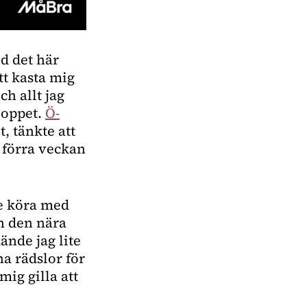
d det här 
tt kasta mig 
h allt jag 
loppet. 
Ö-
, tänkte att 
 förra veckan 
e köra med 
n den nära 
fyra mil långa distansen som Emil och Jens skulle köra, så kände jag lite 
a rädslor för 
ig gilla att 