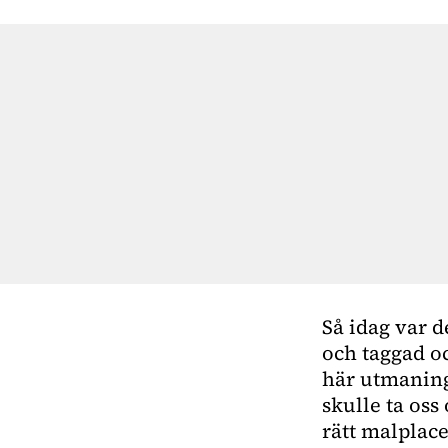
Så idag var d
och taggad oc
här utmaninge
skulle ta oss 
rätt malplace