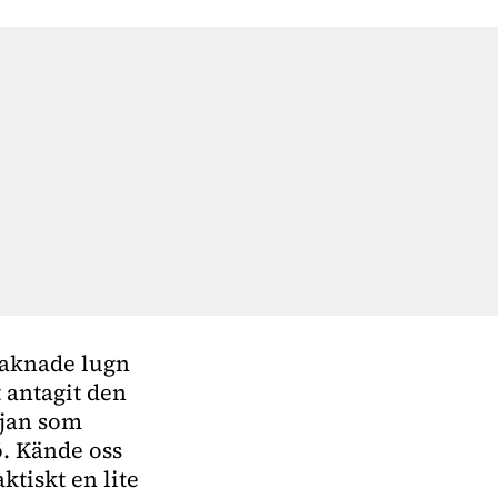
Vaknade lugn 
 antagit den 
jan som 
ö. Kände oss 
tiskt en lite 