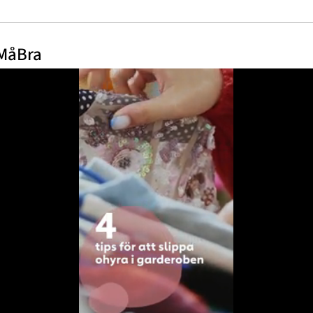
 MåBra