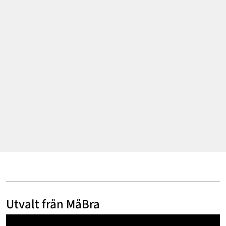
Mode & skönhet
Resor
Feelgood
Motherhood
Bloggar
Mer
Utvalt från MåBra