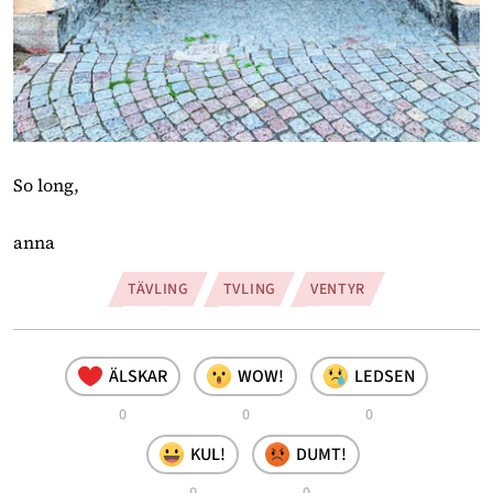
So long,
anna 
TÄVLING
TVLING
VENTYR
ÄLSKAR
WOW!
LEDSEN
0
0
0
KUL!
DUMT!