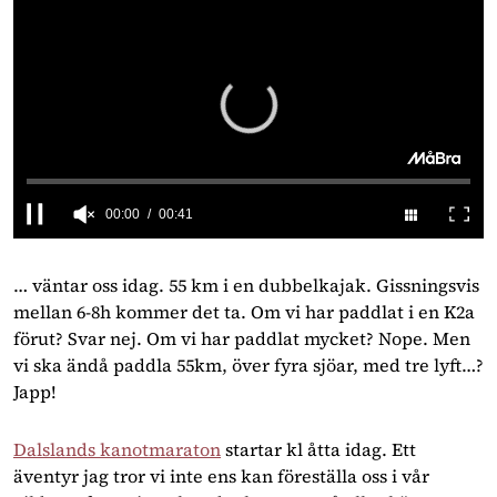
0
seconds
of
… väntar oss idag. 55 km i en dubbelkajak. Gissningsvis 
41
mellan 6-8h kommer det ta. Om vi har paddlat i en K2a 
seconds
förut? Svar nej. Om vi har paddlat mycket? Nope. Men 
vi ska ändå paddla 55km, över fyra sjöar, med tre lyft…? 
Japp! 
Dalslands kanotmaraton
 startar kl åtta idag. Ett 
äventyr jag tror vi inte ens kan föreställa oss i vår 