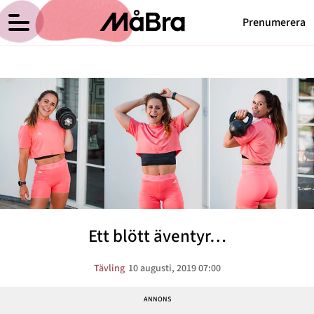
Prenumerera
Anna Haags blogg
Meny
Hälsa
Träning
Medicin
Hem
Arkiv
Psykologi
Om Anna
Kontakt
Vikt
Kategorier
Relationer
Ett blött äventyr…
Nyttig mat
Senaste nytt
Tävling
10 augusti, 2019 07:00
MåBra TV
Reportage