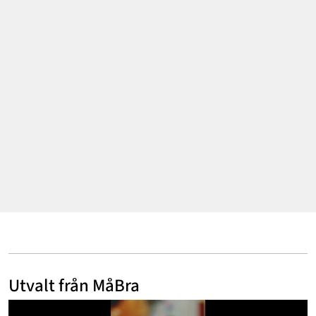
Mode & skönhet
Resor
Feelgood
Motherhood
Bloggar
Mer
Utvalt från MåBra