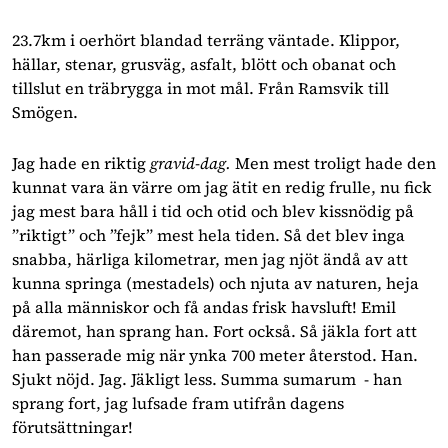
23.7km i oerhört blandad terräng väntade. Klippor, 
hällar, stenar, grusväg, asfalt, blött och obanat och 
tillslut en träbrygga in mot mål. Från Ramsvik till 
Smögen.
Jag hade en riktig 
gravid-dag.
 Men mest troligt hade den 
kunnat vara än värre om jag ätit en redig frulle, nu fick 
jag mest bara håll i tid och otid och blev kissnödig på 
”riktigt” och ”fejk” mest hela tiden. Så det blev inga 
snabba, härliga kilometrar, men jag njöt ändå av att 
kunna springa (mestadels) och njuta av naturen, heja 
på alla människor och få andas frisk havsluft! Emil 
däremot, han sprang han. Fort också. Så jäkla fort att 
han passerade mig när ynka 700 meter återstod. Han. 
Sjukt nöjd. Jag. Jäkligt less. Summa sumarum  - han 
sprang fort, jag lufsade fram utifrån dagens 
förutsättningar! 