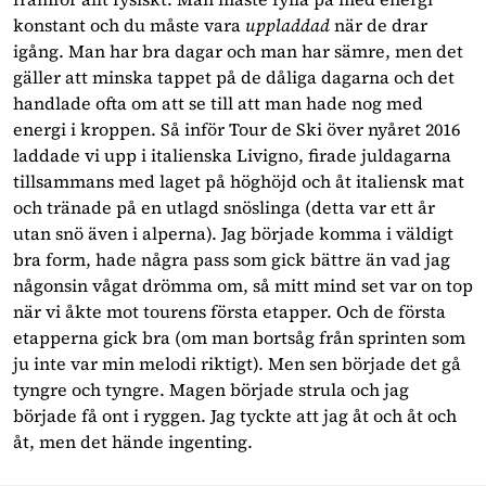
konstant och du måste vara 
uppladdad 
när de drar 
igång. Man har bra dagar och man har sämre, men det 
gäller att minska tappet på de dåliga dagarna och det 
handlade ofta om att se till att man hade nog med 
energi i kroppen. Så inför Tour de Ski över nyåret 2016 
laddade vi upp i italienska Livigno, firade juldagarna 
tillsammans med laget på höghöjd och åt italiensk mat 
och tränade på en utlagd snöslinga (detta var ett år 
utan snö även i alperna). Jag började komma i väldigt 
bra form, hade några pass som gick bättre än vad jag 
någonsin vågat drömma om, så mitt mind set var on top 
när vi åkte mot tourens första etapper. Och de första 
etapperna gick bra (om man bortsåg från sprinten som 
ju inte var min melodi riktigt). Men sen började det gå 
tyngre och tyngre. Magen började strula och jag 
började få ont i ryggen. Jag tyckte att jag åt och åt och 
åt, men det hände ingenting.