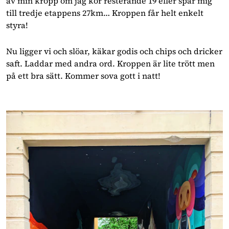
av min kropp om jag kör resterande 19 eller spar mig 
till tredje etappens 27km… Kroppen får helt enkelt 
styra!
Nu ligger vi och slöar, käkar godis och chips och dricker 
saft. Laddar med andra ord. Kroppen är lite trött men 
på ett bra sätt. Kommer sova gott i natt! 