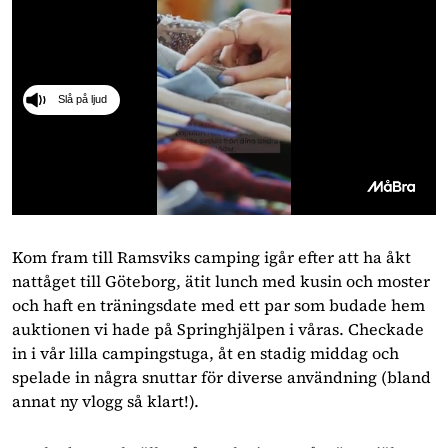
Slå på ljud
0
seconds
of
Kom fram till Ramsviks camping igår efter att ha åkt 
41
nattåget till Göteborg, ätit lunch med kusin och moster 
seconds
och haft en träningsdate med ett par som budade hem 
auktionen vi hade på Springhjälpen i våras. Checkade 
in i vår lilla campingstuga, åt en stadig middag och 
spelade in några snuttar för diverse användning (bland 
annat ny vlogg så klart!).