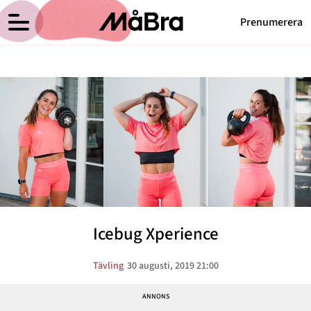
Prenumerera
Anna Haags blogg
Meny
Hälsa
Träning
Medicin
Hem
Arkiv
Psykologi
Om Anna
Kontakt
Vikt
Kategorier
Relationer
Icebug Xperience
Nyttig mat
Senaste nytt
Tävling
30 augusti, 2019 21:00
MåBra TV
Reportage