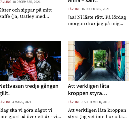
Anna = sant!
TÄVLING
18 DECEMBER, 2021
Sitter och sippar på mitt
TÄVLING
16 DECEMBER, 2021
kaffe (ja, Oatley med
Jaa! Ni läste rätt. På lördag
kaffe..) och lyssnar på när
morgon drar jag på mig
Emil läser Bojan och
nummerlappen igen och
traktorn för storebror.
kommer i vinter åka ett par
Lillebror sussar kvar i
lopp i Ski Classics för TEAM
sängen, jag borde
KAFFEBRYGGERIET! 😍 Vet
egentligen ta och pumpa.
ni vad? I
Sprang iväg
Nattvasan tredje gången
Att verkligen låta
gillt!
kroppen styra…
TÄVLING
4 MARS, 2021
TÄVLING
3 SEPTEMBER, 2019
Idag ska vi göra något vi
Att verkligen låta kroppen
inte gjort på över ett år - vi
styra Jag vet inte hur ofta
ska testa skidor! Haha! Som
jag tjatar om det här på