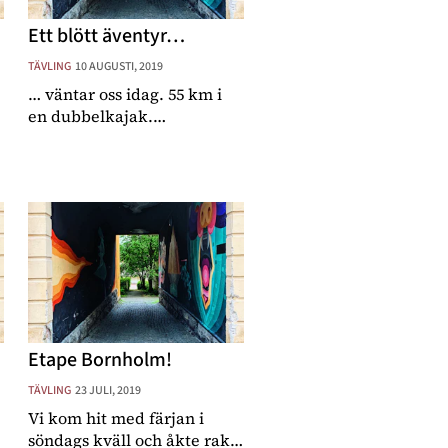
Ett blött äventyr…
TÄVLING
10 AUGUSTI, 2019
… väntar oss idag. 55 km i
en dubbelkajak.
Gissningsvis mellan 6-8h
r
kommer det ta. Om vi har
paddlat i en K2a förut? Svar
nej. Om vi har paddlat
mycket? Nope. Men vi ska
ändå paddla 55km, över
fyra sj
Etape Bornholm!
TÄVLING
23 JULI, 2019
Vi kom hit med färjan i
söndags kväll och åkte raka