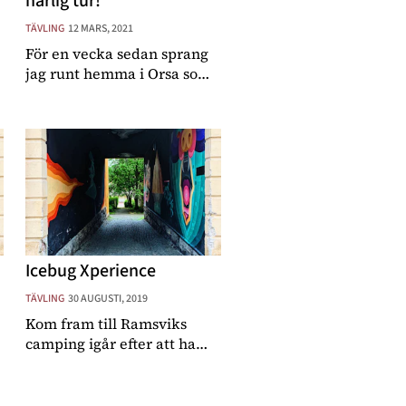
härlig tur!
TÄVLING
12 MARS, 2021
För en vecka sedan sprang
jag runt hemma i Orsa som
en yr höna och packade
ihop de sista sakerna inför
nattens kommande
utmaning - Nattåket 90 km.
Den stora utmaning var
kanske egentligen inte
själva
Icebug Xperience
TÄVLING
30 AUGUSTI, 2019
Kom fram till Ramsviks
camping igår efter att ha
åkt nattåget till Göteborg,
ätit lunch med kusin och
moster och haft en