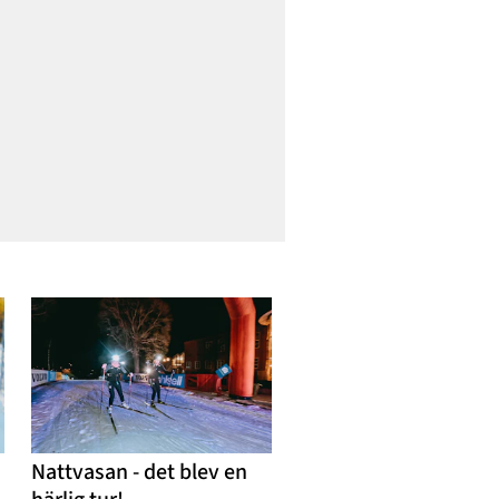
att köra iho
Nattvasan - det blev en