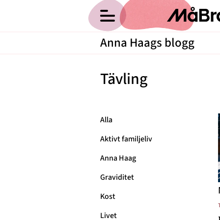
Anna Haags blogg
Hälsa
Tävling
Träning
Medicin
Hem
Om Anna
Alla
Psykologi
Kategorier
Aktivt familjeliv
Vikt
Arkiv
Anna Haag
Relationer
Kontakt
Graviditet
Nyttig mat
Kost
Recept
Livet