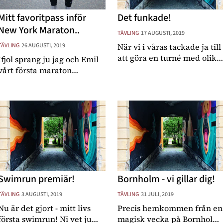
Mitt favoritpass inför
Det funkade!
New York Maraton..
TÄVLING
17 AUGUSTI, 2019
TÄVLING
26 AUGUSTI, 2019
När vi i våras tackade ja till
att göra en turné med olika
Ifjol sprang ju jag och Emil
spännande utmaningar och
vårt första maraton
lopp nere på Västkusten va
någonsin, New York
vi förberedda på att jag
Maraton. En dröm jag haft
skulle agera hejarklack och
länge, faktiskt sedan 2012
Emil ensam skulle stå på
då en vän nämnde att den
startlinje
dagen jag la skidorna på
hyllan kanske vi skulle åka
d
Swimrun premiär!
Bornholm - vi gillar dig!
TÄVLING
3 AUGUSTI, 2019
TÄVLING
31 JULI, 2019
Nu är det gjort - mitt livs
Precis hemkommen från en
första swimrun! Ni vet ju
magisk vecka på Bornholm.