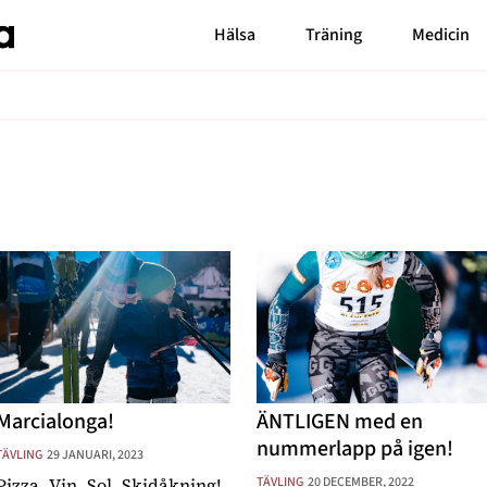
Hälsa
Träning
Medicin
Senaste nytt
Bloggar
Carin da Silva
MåBra TV
Markiz Tainton
Reportage
Elaine Eksvärd
Mode & skönhet
Malin Berghagen
Blossom Tainton
Resor
Shama Persson
Feelgood
My Westerdahl
Motherhood
Marcialonga!
ÄNTLIGEN med en
nummerlapp på igen!
TÄVLING
29 JANUARI, 2023
Pizza. Vin. Sol. Skidåkning!
TÄVLING
20 DECEMBER, 2022