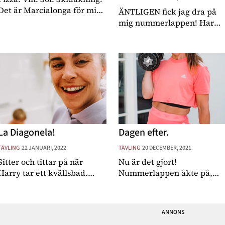
Det är Marcialonga för mig.
ÄNTLIGEN fick jag dra på
I alla fall innan jag åkte det
mig nummerlappen! Har
första gången i fjol. Hade
nog inte fattat själv hur jag
liksom en idyllisk bild av att
längtar (och saknat)
åka ner hit till Val di
utmaningen det innebär att
Fiemme-dalen och göra just
ställa sig på startlinjen.
det
Fjärilarna. Tankarna kring
”varför gör jag det
La Diagonela!
Dagen efter.
TÄVLING
22 JANUARI, 2022
TÄVLING
20 DECEMBER, 2021
Sitter och tittar på när
Nu är det gjort!
Harry tar ett kvällsbad.
Nummerlappen åkte på,
Lillebror H tar en tupplur
startskottet gick och
(måste dock snart väcka
tävlingshornen åkte ut. Och
honom så han inte somnar
oj så kul det var! Jag var ju
för kvällen) och mamma
lite orolig före att det inte