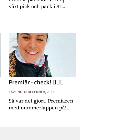
vårt pick och pack i St
Moritz och lämnade
lägenheten som varit vårt
hem de senaste tio dagarna.
Tio dagar som gått väldigt
fort samtidigt s
Premiär - check! ✌🏻🥳
TÄVLING
18 DECEMBER, 2021
Så var det gjort. Premiären
med nummerlappen på!
Sicken härlig känsla!! Nog
för att det var lite av en
mjukstart med dagens
teamlopp där det gick ut på