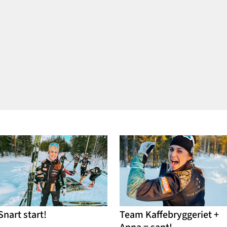
tvättar (amen!!) och papp
alls skulle kännas så roligt
fixar ostfondue till midd
som jag hela tiden har
Snart start!
Team Kaffebryggeriet +