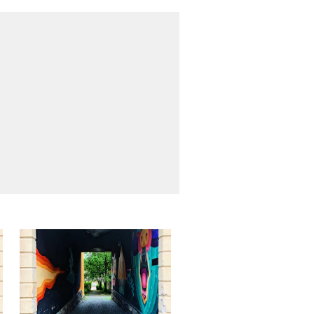
träningsdate med ett par
som budade hem auktionen
vi hade på Springhjälpen i
vå