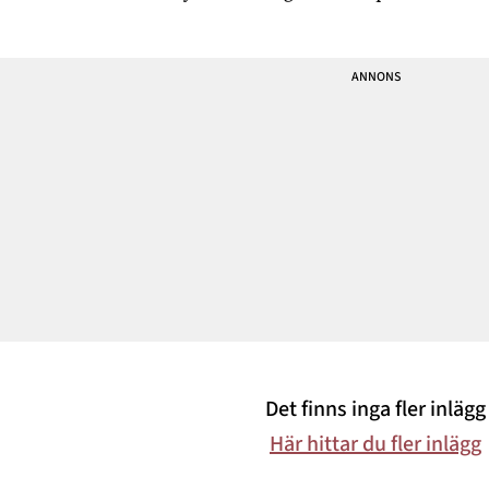
kanske vid det här laget att
Eller ja, vi lämnade ön
jag inte är ett fan av vatten.
redan i lördags, men sen to
Och rätt obekväm vid att
vi det piano på vägen upp
kasta mig ut i okänt vatten,
och stannade till för att få
tänker på allt som kan
lite kvalitetstid med syrran,
finnas un
hennes kill
Det finns inga fler inlägg
Här hittar du fler inlägg