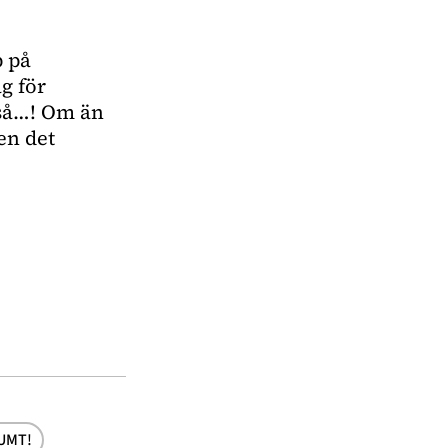
 på 
g för 
tså…! Om än 
n det 
UMT!