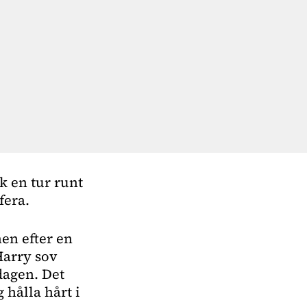
 en tur runt 
fera. 
hen efter en
Harry sov
dagen. Det
 hålla hårt i