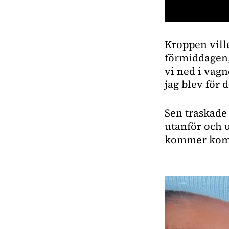
0
seconds
Kroppen ville
of
41
förmiddagen,
seconds
Volume
0%
vi ned i vagn
jag blev för d
Sen traskade 
utanför och u
kommer komm