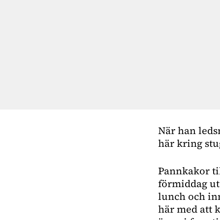
När han ledsn
här kring stu
Pannkakor til
förmiddag ut
lunch och inn
här med att 