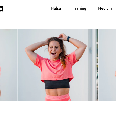
Hälsa
Träning
Medicin
Senaste nytt
Bloggar
Carin da Silva
MåBra TV
Markiz Tainton
Reportage
Elaine Eksvärd
Mode & skönhet
Malin Berghagen
Blossom Tainton
Resor
Shama Persson
Feelgood
My Westerdahl
Motherhood