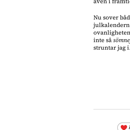
även i framt
Nu sover båda
julkalendern. 
ovanlighetens
inte så 
sömnef
struntar jag i