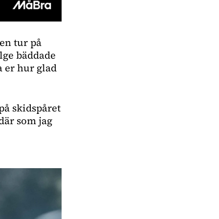
en tur på 
lge bäddade 
 er hur glad 
på skidspåret 
där som jag 