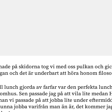
ade på skidorna tog vi med oss pulkan och gick
gan och det är underbart att höra honom filoso
l lunch gjorda av farfar var den perfekta lunc
omhus. Sen passade jag på att vila lite medan 
an vi passade på att jobba lite under eftermid
kunna jobba varifrån man än är, det kommer jag