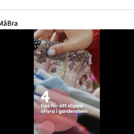
 MåBra