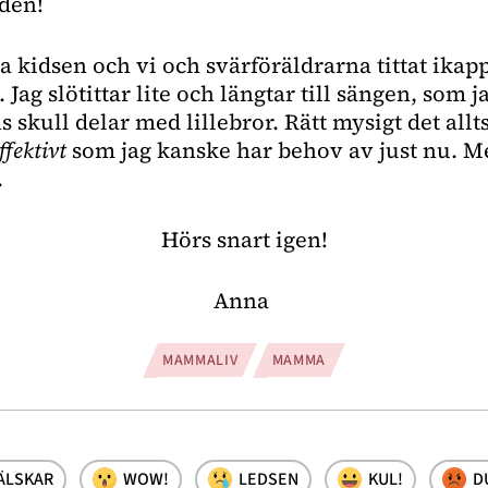
iden!
 kidsen och vi och svärföräldrarna tittat ikapp
Jag slötittar lite och längtar till sängen, som ja
 skull delar med lillebror. Rätt mysigt det all
fektivt
 som jag kanske har behov av just nu. Me
.
Hörs snart igen!
Anna 
MAMMALIV
MAMMA
ÄLSKAR
WOW!
LEDSEN
KUL!
D