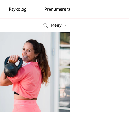
Psykologi
Prenumerera
Meny
Mer
Prenumerera
Nyhetsbrev
Kontakt
Shop
Om cookies
Hantera preferenser
Integritetspolicy
Alla ämnen
Våra skribenter