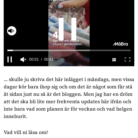
Slå på ljud
0
seconds
of
… skulle ju skriva det här inlägget i måndags, men vissa 
41
dagar kör bara ihop sig och om det är något som får stå 
seconds
åt sidan just nu så är det bloggen. Men jag har en dröm 
att det ska bli lite mer frekventa updates här ifrån och 
inte bara vad som planen är för veckan och vad helgen 
inneburit.
Vad vill ni läsa om?