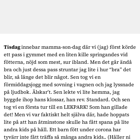
Tisdag 
innebar mamma-son-dag där vi (jag) först körde 
ett pass i gymmet med en liten kille springandes vid 
fötterna, nöjd som mest, sur ibland. Men det går ändå 
bra och just dessa pass struntar jag lite i hur “bra” det 
blir, så länge det blir något. Sen tog vi en 
förmiddagsjogg med sovning i vagnen och jag lyssnade 
på ljudbok. Älskar’t. Sen lekte vi lite hemma, jag 
byggde ihop hans klossar, han rev. Standard. Och sen 
tog vi en första tur till en LEKPARK! Som han gillade 
det! Men vi var faktiskt helt själva där, hade hoppats 
lite på att han åtminstone skulle ha fått spana på lite 
andra kids på håll. Ett barn fött under corona har 
tyvärr inte fått träffa så många andra kids.. (Håller ni 