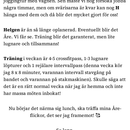
joggingtur med vagnen. Sen måste vi nog försöka jobba 
några timmar, men om svärisarna är kvar kan nog 
H 
hänga med dem och då blir det mycket gjort för oss!
Helgen 
är än så länge oplanerad. Eventuellt blir det 
Åre. Vi får se. Träning blir det garanterat, men lite 
lugnare och tillsammans!
Träning 
i veckan är 4-5 crossfitpass, 1-3 lugnare 
löpturer och 1 rejälare intervallpass (denna vecka kör 
jag 8 x 8 minuter, varannan intervall stavgång på 
bandet och varannan på stakmaskinen). Skulle säga att 
det är en rätt normal vecka när jag är hemma och inte 
har massa möten inbokat!
Nu börjar det närma sig lunch, ska träffa mina Åre-
flickor, det ser jag framemot! 🥰