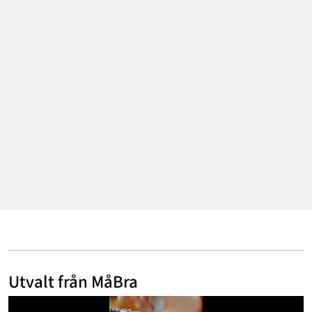
Mode & skönhet
Resor
Feelgood
Motherhood
Bloggar
Mer
Utvalt från MåBra