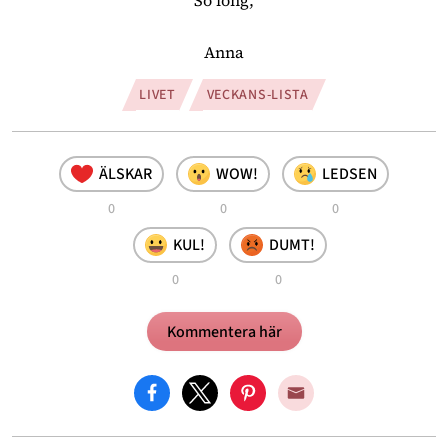
So long,
Anna
LIVET
VECKANS-LISTA
ÄLSKAR
WOW!
LEDSEN
0
0
0
KUL!
DUMT!
0
0
Kommentera här