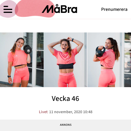
Prenumerera
Anna Haags blogg
Meny
Hälsa
Träning
Medicin
Hem
Arkiv
Psykologi
Om Anna
Kontakt
Vikt
Kategorier
Relationer
Vecka 46
Nyttig mat
Senaste nytt
Livet
11 november, 2020 10:48
MåBra TV
Reportage