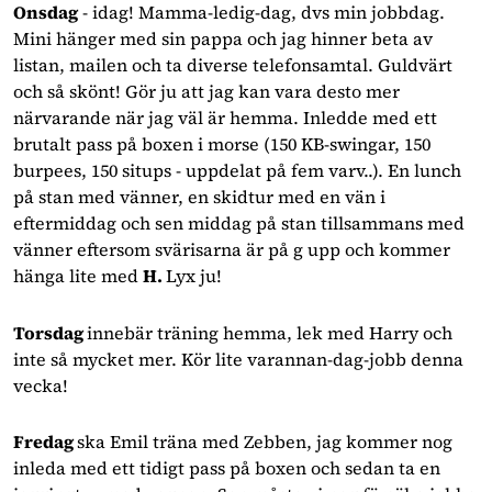
Onsdag
 - idag! Mamma-ledig-dag, dvs min jobbdag. 
Mini hänger med sin pappa och jag hinner beta av 
listan, mailen och ta diverse telefonsamtal. Guldvärt 
och så skönt! Gör ju att jag kan vara desto mer 
närvarande när jag väl är hemma. Inledde med ett 
brutalt pass på boxen i morse (150 KB-swingar, 150 
burpees, 150 situps - uppdelat på fem varv..). En lunch 
på stan med vänner, en skidtur med en vän i 
eftermiddag och sen middag på stan tillsammans med 
vänner eftersom svärisarna är på g upp och kommer 
hänga lite med 
H. 
Lyx ju!
Torsdag 
innebär träning hemma, lek med Harry och 
inte så mycket mer. Kör lite varannan-dag-jobb denna 
vecka!
Fredag 
ska Emil träna med Zebben, jag kommer nog 
inleda med ett tidigt pass på boxen och sedan ta en 