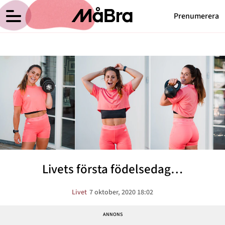
Prenumerera
Anna Haags blogg
Meny
Hälsa
Träning
Medicin
Hem
Arkiv
Psykologi
Om Anna
Kontakt
Vikt
Kategorier
Relationer
Livets första födelsedag…
Nyttig mat
Senaste nytt
Livet
7 oktober, 2020 18:02
MåBra TV
Reportage