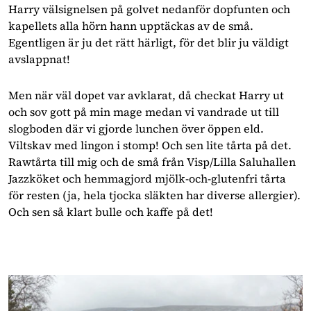
Harry välsignelsen på golvet nedanför dopfunten och 
kapellets alla hörn hann upptäckas av de små. 
Egentligen är ju det rätt härligt, för det blir ju väldigt 
avslappnat! 
Men när väl dopet var avklarat, då checkat Harry ut 
och sov gott på min mage medan vi vandrade ut till 
slogboden där vi gjorde lunchen över öppen eld. 
Viltskav med lingon i stomp! Och sen lite tårta på det. 
Rawtårta till mig och de små från Visp/Lilla Saluhallen 
Jazzköket och hemmagjord mjölk-och-glutenfri tårta 
för resten (ja, hela tjocka släkten har diverse allergier). 
Och sen så klart bulle och kaffe på det!