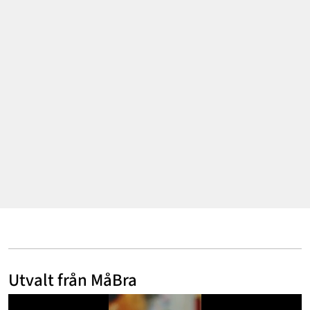
Mode & skönhet
Resor
Feelgood
Motherhood
Bloggar
Mer
Utvalt från MåBra