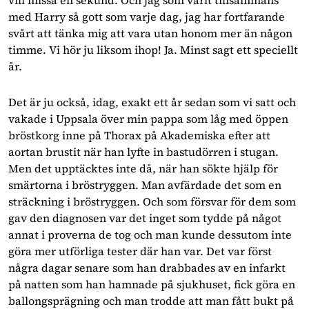
vill missa en sekund. Och jag som varit tillsammans 
med Harry så gott som varje dag, jag har fortfarande 
svårt att tänka mig att vara utan honom mer än någon 
timme. Vi hör ju liksom ihop! Ja. Minst sagt ett speciellt 
år.
Det är ju också, idag, exakt ett år sedan som vi satt och 
vakade i Uppsala över min pappa som låg med öppen 
bröstkorg inne på Thorax på Akademiska efter att 
aortan brustit när han lyfte in bastudörren i stugan. 
Men det upptäcktes inte då, när han sökte hjälp för 
smärtorna i bröstryggen. Man avfärdade det som en 
sträckning i bröstryggen. Och som försvar för dem som 
gav den diagnosen var det inget som tydde på något 
annat i proverna de tog och man kunde dessutom inte 
göra mer utförliga tester där han var. Det var först 
några dagar senare som han drabbades av en infarkt 
på natten som han hamnade på sjukhuset, fick göra en 
ballongsprägning och man trodde att man fått bukt på 