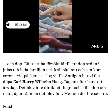
Slå på ljud
0
seconds
of
… och dop. Efter att ha försökt få till ett dop sedan i 
41
julas (då hela familjen fick kräksjukan) och sen kom 
seconds
corona vid påsken, så slog vi till. Äntligen har vi fått 
döpa Karl 
Harry 
Wilhelm Haag. Dagen efter hans ett 
års dag. Det blev inte direkt ett lugnt och stilla dop om 
man säger så, men det blev fint. Mer om det lite senare.
Först.