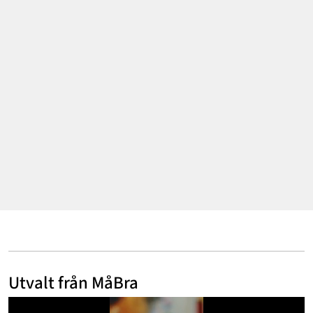
Mode & skönhet
Resor
Feelgood
Motherhood
Bloggar
Mer
Utvalt från MåBra