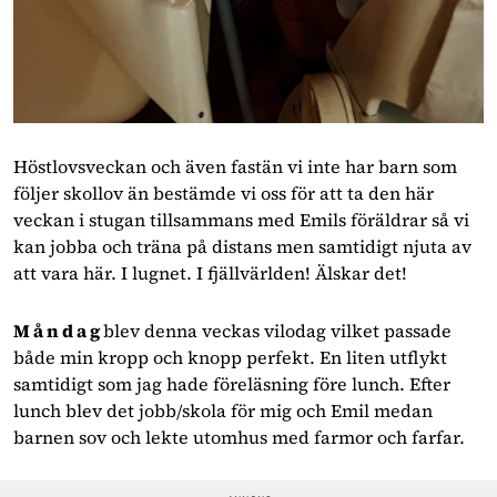
Höstlovsveckan och även fastän vi inte har barn som
följer skollov än bestämde vi oss för att ta den här
veckan i stugan tillsammans med Emils föräldrar så vi
kan jobba och träna på distans men samtidigt njuta av
att vara här. I lugnet. I fjällvärlden! Älskar det!
M å n d a g
blev denna veckas vilodag vilket passade
både min kropp och knopp perfekt. En liten utflykt
samtidigt som jag hade föreläsning före lunch. Efter
lunch blev det jobb/skola för mig och Emil medan
barnen sov och lekte utomhus med farmor och farfar.