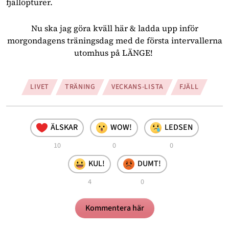
fjällöpturer.
Nu ska jag göra kväll här & ladda upp inför
morgondagens träningsdag med de första intervallerna
utomhus på LÄNGE!
LIVET
TRÄNING
VECKANS-LISTA
FJÄLL
ÄLSKAR
WOW!
LEDSEN
10
0
0
KUL!
DUMT!
4
0
Kommentera här