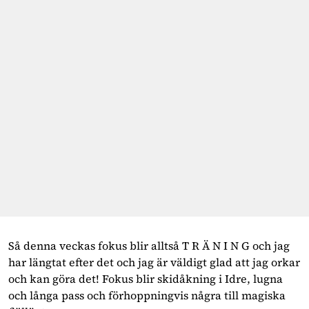
Så denna veckas fokus blir alltså T R Ä N I N G och jag
har längtat efter det och jag är väldigt glad att jag orkar
och kan göra det! Fokus blir skidåkning i Idre, lugna
och långa pass och förhoppningvis några till magiska