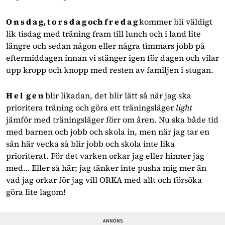
O n s d a g, t o r s d a g och f r e d a g
kommer bli väldigt
lik tisdag med träning fram till lunch och i land lite
längre och sedan någon eller några timmars jobb på
eftermiddagen innan vi stänger igen för dagen och vilar
upp kropp och knopp med resten av familjen i stugan.
H e l g e n
blir likadan, det blir lätt så när jag ska
prioritera träning och göra ett träningsläger
light
jämför med träningsläger förr om åren. Nu ska både tid
med barnen och jobb och skola in, men när jag tar en
sån här vecka så blir jobb och skola inte lika
prioriterat. För det varken orkar jag eller hinner jag
med… Eller så här; jag tänker inte pusha mig mer än
vad jag orkar för jag vill ORKA med allt och försöka
göra lite lagom!