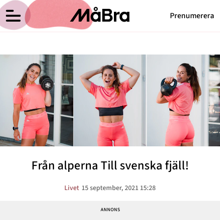
Prenumerera
Anna Haags blogg
Meny
Hälsa
Träning
Medicin
Hem
Arkiv
Psykologi
Om Anna
Kontakt
Vikt
Kategorier
Relationer
Från alperna Till svenska fjäll!
Nyttig mat
Senaste nytt
Livet
15 september, 2021 15:28
MåBra TV
Reportage