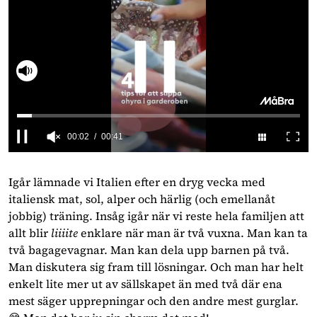
Slå på ljud
0
seconds
of
Igår lämnade vi Italien efter en dryg vecka med 
41
italiensk mat, sol, alper och härlig (och emellanåt 
seconds
jobbig) träning. Insåg igår när vi reste hela familjen att 
allt blir 
liiiite
 enklare när man är två vuxna. Man kan ta 
två bagagevagnar. Man kan dela upp barnen på två. 
Man diskutera sig fram till lösningar. Och man har helt 
enkelt lite mer ut av sällskapet än med två där ena 
mest säger upprepningar och den andre mest gurglar. 