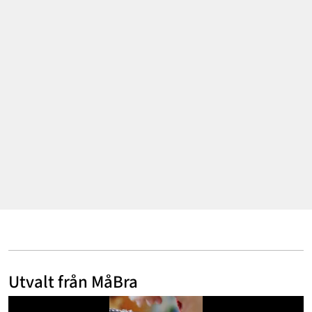
Mode & skönhet
Resor
Feelgood
Motherhood
Bloggar
Mer
Utvalt från MåBra