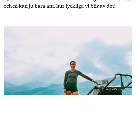
och ni kan ju bara ana hur lyckliga vi blir av det!
Vi inleder varje morgon med frukost i lugn och ro (så 