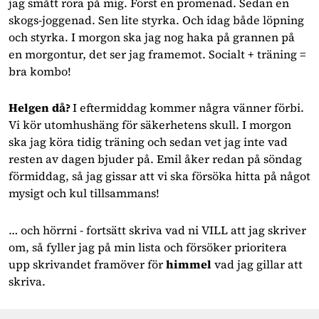
jag smått röra på mig. Först en promenad. Sedan en 
skogs-joggenad. Sen lite styrka. Och idag både löpning 
och styrka. I morgon ska jag nog haka på grannen på 
en morgontur, det ser jag framemot. Socialt + träning = 
bra kombo!
Helgen
då? 
I eftermiddag kommer några vänner förbi. 
Vi kör utomhushäng för säkerhetens skull. I morgon 
ska jag köra tidig träning och sedan vet jag inte vad 
resten av dagen bjuder på. Emil åker redan på söndag 
förmiddag, så jag gissar att vi ska försöka hitta på något 
mysigt och kul tillsammans!
… och hörrni - fortsätt skriva vad ni VILL att jag skriver 
om, så fyller jag på min lista och försöker prioritera 
upp skrivandet framöver för 
himmel
 vad jag gillar att 
skriva.