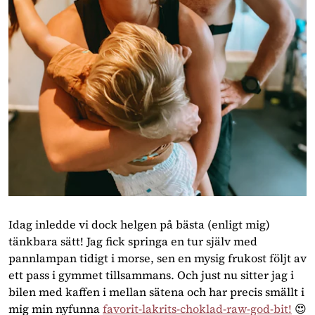
Idag inledde vi dock helgen på bästa (enligt mig) 
tänkbara sätt! Jag fick springa en tur själv med 
pannlampan tidigt i morse, sen en mysig frukost följt av 
ett pass i gymmet tillsammans. Och just nu sitter jag i 
bilen med kaffen i mellan sätena och har precis smällt i 
mig min nyfunna 
favorit-lakrits-choklad-raw-god-bit!
 😍