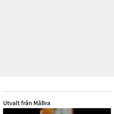
Mode & skönhet
Resor
Feelgood
Motherhood
Bloggar
Mer
Utvalt från MåBra