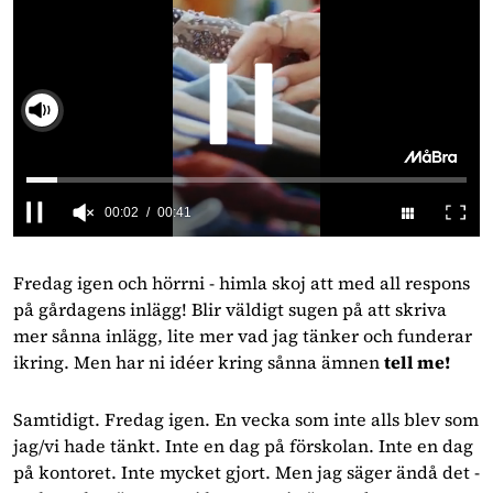
Slå på ljud
0
seconds
of
Fredag igen och hörrni - himla skoj att med all respons 
41
på gårdagens inlägg! Blir väldigt sugen på att skriva 
seconds
mer sånna inlägg, lite mer vad jag tänker och funderar 
ikring. Men har ni idéer kring sånna ämnen 
tell me! 
Samtidigt. Fredag igen. En vecka som inte alls blev som 
jag/vi hade tänkt. Inte en dag på förskolan. Inte en dag 
på kontoret. Inte mycket gjort. Men jag säger ändå det - 