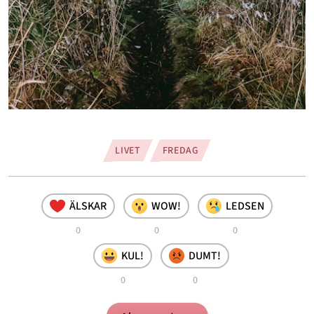
LIVET
FREDAG
ÄLSKAR
WOW!
LEDSEN
0
0
0
KUL!
DUMT!
0
0