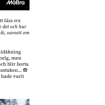
t läsa era 
 det och hur 
ik, oavsett om 
kidåkning 
elg, men 
ch blir borta 
usstaken… 🙈 
hade varit 