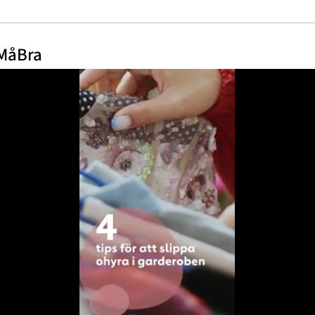
 MåBra