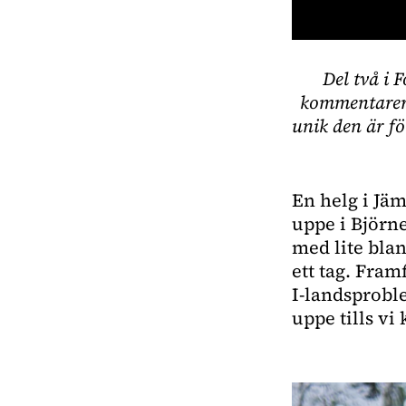
0
seconds
Del två i 
of
41
kommentarer,
seconds
Volume
0%
unik den är fö
En helg i Jä
uppe i Björn
med lite blan
ett tag. Fram
I-landsproble
uppe tills v