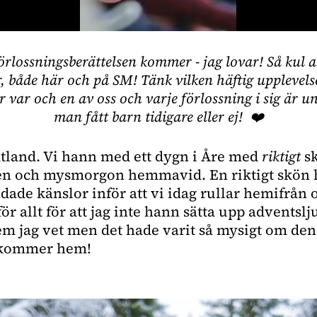
Förlossningsberättelsen kommer - jag lovar! Så kul at
 både här och på SM! Tänk vilken häftig upplevelse
r var och en av oss och varje förlossning i sig är un
man fått barn tidigare eller ej!  ❤️
mtland. Vi hann med ett dygn i Åre med 
riktigt
 s
en och mysmorgon hemmavid. En riktigt skön h
dade känslor inför att vi idag rullar hemifrån o
för allt för att jag inte hann sätta upp adventslj
m jag vet men det hade varit så mysigt om den 
i kommer hem!