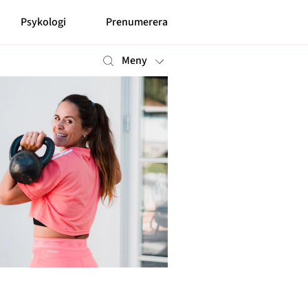
Psykologi
Prenumerera
Meny
Mer
Prenumerera
Nyhetsbrev
Kontakt
Shop
Om cookies
Hantera preferenser
Integritetspolicy
Alla ämnen
Våra skribenter