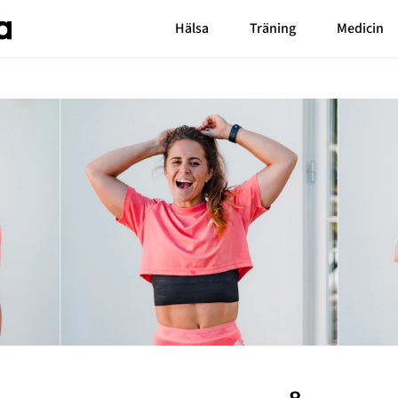
Hälsa
Träning
Medicin
Senaste nytt
Bloggar
Carin da Silva
MåBra TV
Markiz Tainton
Reportage
Elaine Eksvärd
Mode & skönhet
Malin Berghagen
Blossom Tainton
Resor
Shama Persson
Feelgood
My Westerdahl
Motherhood