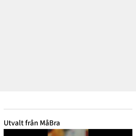
Mode & skönhet
Resor
Feelgood
Motherhood
Bloggar
Mer
Utvalt från MåBra