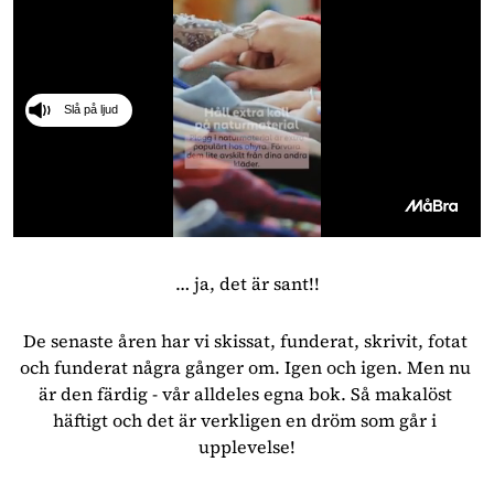
Slå på ljud
0
seconds
of
… ja, det är sant!!
41
seconds
De senaste åren har vi skissat, funderat, skrivit, fotat 
och funderat några gånger om. Igen och igen. Men nu 
är den färdig - vår alldeles egna bok. Så makalöst 
häftigt och det är verkligen en dröm som går i 
upplevelse!