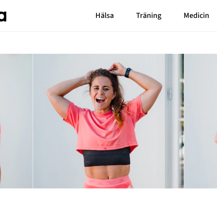
Hälsa
Träning
Medicin
Senaste nytt
Bloggar
Carin da Silva
MåBra TV
Markiz Tainton
Reportage
Elaine Eksvärd
Mode & skönhet
Malin Berghagen
Blossom Tainton
Resor
Shama Persson
Feelgood
My Westerdahl
Motherhood