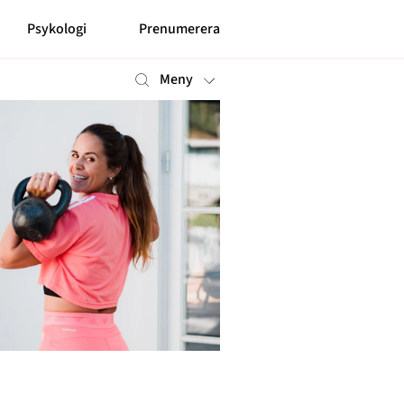
Psykologi
Prenumerera
Meny
Mer
Prenumerera
Nyhetsbrev
Kontakt
Shop
Om cookies
Hantera preferenser
Integritetspolicy
Alla ämnen
Våra skribenter