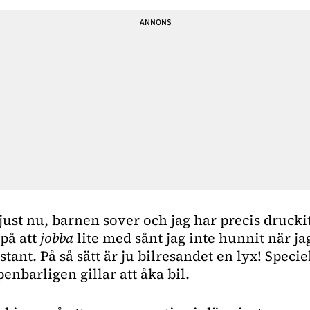
n just nu, barnen sover och jag har precis druckit
på att 
jobba
 lite med sånt jag inte hunnit när ja
ant. På så sätt är ju bilresandet en lyx! Speciell
nbarligen gillar att åka bil. 