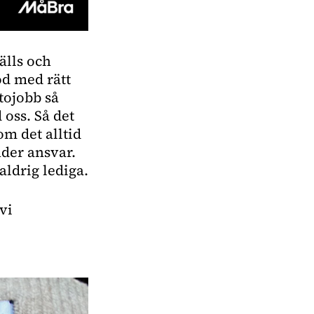
älls och 
d med rätt 
ojobb så 
oss. Så det 
m det alltid 
nder ansvar. 
aldrig lediga.
i 