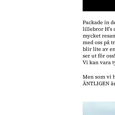
0
seconds
Packade in de
of
41
lillebror H’s
seconds
Volume
0%
mycket resand
med oss på tr
blir lite av 
ser ut för oss
Vi kan vara t
Men som vi ha
ÄNTLIGEN är f