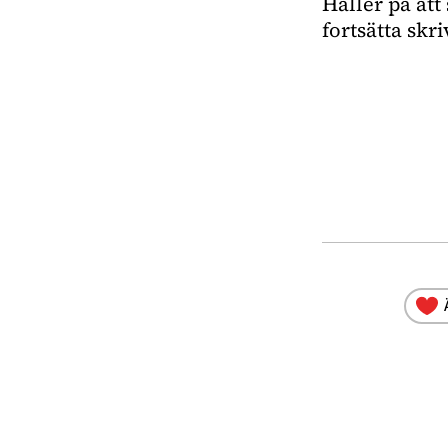
Håller på att
fortsätta skr