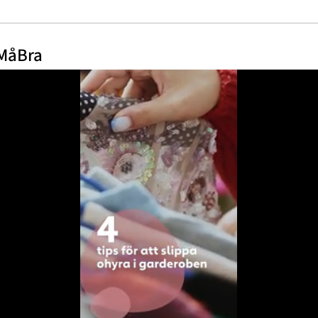
 MåBra