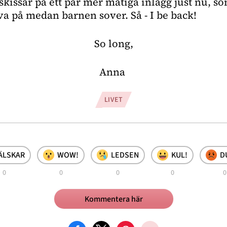
 skissar på ett par mer matiga inlägg just nu, so
iva på medan barnen sover. Så - I be back!
So long,
Anna 
LIVET
ÄLSKAR
WOW!
LEDSEN
KUL!
D
0
0
0
0
0
Kommentera här