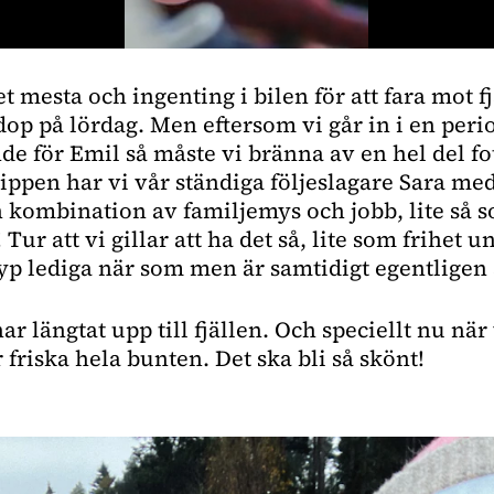
t mesta och ingenting i bilen för att fara mot fj
 dop på lördag. Men eftersom vi går in i en perio
e för Emil så måste vi bränna av en hel del fot
ippen har vi vår ständiga följeslagare Sara med 
en kombination av familjemys och jobb, lite så so
! Tur att vi gillar att ha det så, lite som frihet u
yp lediga när som men är samtidigt egentligen 
r längtat upp till fjällen. Och speciellt nu när v
riska hela bunten. Det ska bli så skönt!