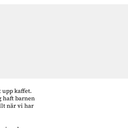
 upp kaffet. 
g haft barnen 
t när vi har 