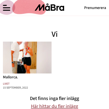
Prenumerera
Anna Haags blogg
Meny
Hälsa
Vi
Träning
Medicin
Hem
Arkiv
Psykologi
Om Anna
Kontakt
Vikt
Kategorier
Relationer
Mallorca.
Nyttig mat
LIVET
15 SEPTEMBER, 2022
Senaste nytt
Det finns inga fler inlägg
MåBra TV
Här hittar du fler inlägg
Reportage