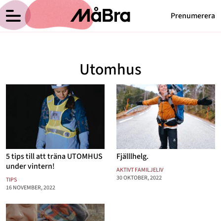
Prenumerera
Anna Haags blogg
Meny
Hälsa
Utomhus
Träning
Medicin
Hem
Arkiv
Psykologi
Om Anna
Kontakt
Vikt
Kategorier
Relationer
5 tips till att träna UTOMHUS
Fjälllhelg.
Nyttig mat
under vintern!
AKTIVT FAMILJELIV
30 OKTOBER, 2022
TIPS
Senaste nytt
16 NOVEMBER, 2022
MåBra TV
Reportage