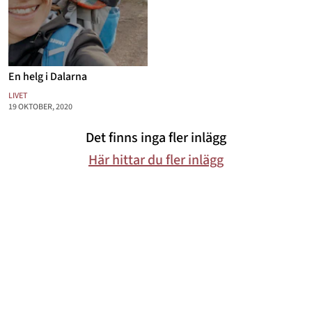
Mode & skönhet
Resor
En helg i Dalarna
Feelgood
LIVET
Motherhood
19 OKTOBER, 2020
Bloggar
Det finns inga fler inlägg
Här hittar du fler inlägg
Mer