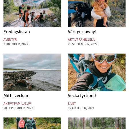
Mode & skönhet
Resor
Fredagslistan
Vårt get-away!
Feelgood
ÄVENTYR
AKTIVT FAMILJELIV
Motherhood
7 OKTOBER, 2022
25 SEPTEMBER, 2022
Bloggar
Mer
Mitt i veckan
Vecka fyrtioett
AKTIVT FAMILJELIV
LIVET
20 SEPTEMBER, 2022
12 OKTOBER, 2021