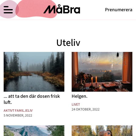
Prenumerera
Anna Haags blogg
Meny
Hälsa
Uteliv
Träning
Medicin
Hem
Arkiv
Psykologi
Om Anna
Kontakt
Vikt
Kategorier
Relationer
... att ta den där dosen frisk
Helgen.
Nyttig mat
luft.
LIVET
24 OKTOBER, 2022
AKTIVT FAMILJELIV
Senaste nytt
5 NOVEMBER, 2022
MåBra TV
Reportage