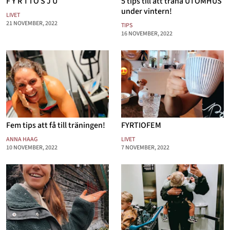
F Y R T I O S J U
5 tips till att träna UTOMHUS
under vintern!
LIVET
21 NOVEMBER, 2022
TIPS
16 NOVEMBER, 2022
Fem tips att få till träningen!
FYRTIOFEM
ANNA HAAG
LIVET
10 NOVEMBER, 2022
7 NOVEMBER, 2022