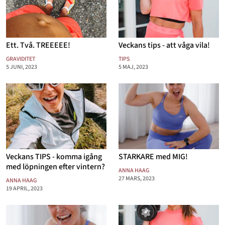
Mode & skönhet
Resor
Ett. Två. TREEEEE!
Veckans tips - att våga vila!
Feelgood
GRAVIDITET
TIPS
5 JUNI, 2023
5 MAJ, 2023
Motherhood
Bloggar
Mer
Veckans TIPS - komma igång
STARKARE med MIG!
med löpningen efter vintern?
ANNA HAAG
27 MARS, 2023
ANNA HAAG
19 APRIL, 2023