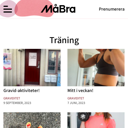
Prenumerera
Anna Haags blogg
Meny
Hälsa
Träning
Träning
Medicin
Hem
Arkiv
Psykologi
Om Anna
Kontakt
Vikt
Kategorier
Relationer
Gravid-aktiviteter!
Mitt i veckan!
Nyttig mat
GRAVIDITET
GRAVIDITET
9 SEPTEMBER, 2023
7 JUNI, 2023
Senaste nytt
MåBra TV
Reportage