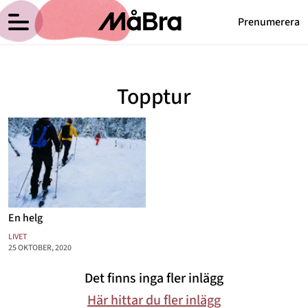
Prenumerera
Anna Haags blogg
Meny
Hälsa
Topptur
Träning
Medicin
Hem
Arkiv
Psykologi
Om Anna
Kontakt
Vikt
Kategorier
Relationer
En helg
Nyttig mat
LIVET
25 OKTOBER, 2020
Senaste nytt
Det finns inga fler inlägg
MåBra TV
Här hittar du fler inlägg
Reportage