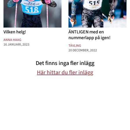
Mode & skönhet
Resor
Vilken helg!
ÄNTLIGEN med en
Feelgood
nummerlapp på igen!
ANNA HAAG
Motherhood
16 JANUARI, 2023
TÄVLING
20 DECEMBER, 2022
Bloggar
Det finns inga fler inlägg
Mer
Här hittar du fler inlägg