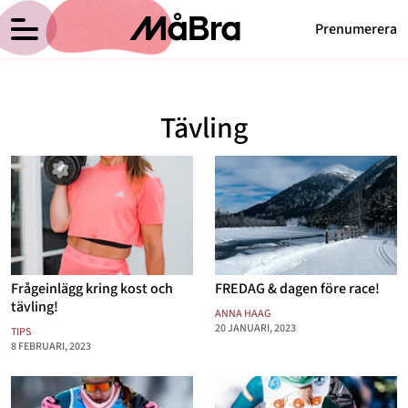
Prenumerera
Anna Haags blogg
Meny
Hälsa
Tävling
Träning
Medicin
Hem
Arkiv
Psykologi
Om Anna
Kontakt
Vikt
Kategorier
Relationer
Frågeinlägg kring kost och
FREDAG & dagen före race!
Nyttig mat
tävling!
ANNA HAAG
20 JANUARI, 2023
TIPS
Senaste nytt
8 FEBRUARI, 2023
MåBra TV
Reportage