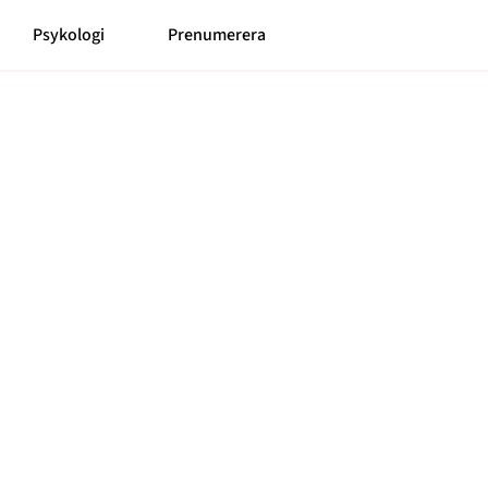
Psykologi
Prenumerera
Meny
Mer
Prenumerera
Nyhetsbrev
Kontakt
Shop
Om cookies
Hantera preferenser
Integritetspolicy
Alla ämnen
Våra skribenter