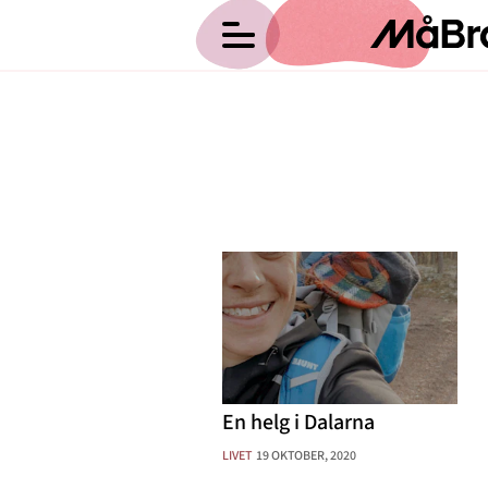
Anna Haags blogg
Hälsa
Träning
Medicin
Hem
Om Anna
Psykologi
Kategorier
Vikt
Arkiv
Relationer
Kontakt
Nyttig mat
En helg i Dalarna
Recept
LIVET
19 OKTOBER, 2020