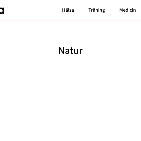
Hälsa
Träning
Medicin
Senaste nytt
Bloggar
Carin da Silva
Natur
MåBra TV
Markiz Tainton
Reportage
Elaine Eksvärd
Mode & skönhet
Malin Berghagen
Blossom Tainton
Resor
Shama Persson
Feelgood
My Westerdahl
Motherhood