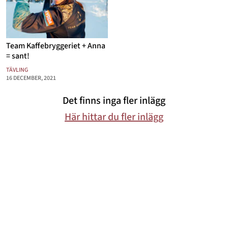
Mode & skönhet
Resor
Team Kaffebryggeriet + Anna
= sant!
Feelgood
TÄVLING
Motherhood
16 DECEMBER, 2021
Bloggar
Det finns inga fler inlägg
Här hittar du fler inlägg
Mer