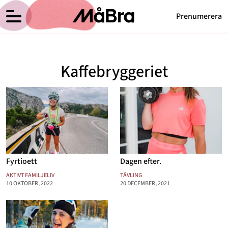
Prenumerera
Anna Haags blogg
Meny
Hälsa
Kaffebryggeriet
Träning
Medicin
Hem
Arkiv
Psykologi
Om Anna
Kontakt
Vikt
Kategorier
Relationer
Fyrtioett
Dagen efter.
Nyttig mat
AKTIVT FAMILJELIV
TÄVLING
10 OKTOBER, 2022
20 DECEMBER, 2021
Senaste nytt
MåBra TV
Reportage