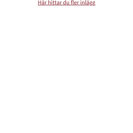
Här hittar du fler inlägg
Mode & skönhet
Resor
Feelgood
Motherhood
Bloggar
Mer