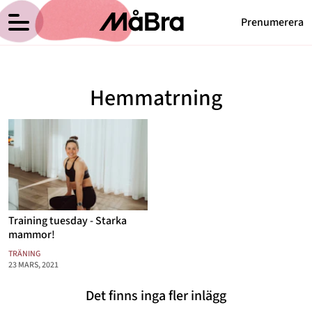
Prenumerera
Anna Haags blogg
Meny
Hälsa
Hemmatrning
Träning
Medicin
Hem
Arkiv
Psykologi
Om Anna
Kontakt
Vikt
Kategorier
Relationer
Training tuesday - Starka
Nyttig mat
mammor!
TRÄNING
Senaste nytt
23 MARS, 2021
MåBra TV
Det finns inga fler inlägg
Reportage