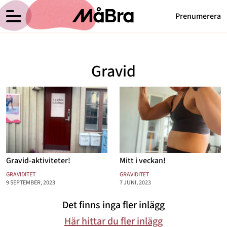
Prenumerera
Anna Haags blogg
Meny
Hälsa
Gravid
Träning
Medicin
Hem
Arkiv
Psykologi
Om Anna
Kontakt
Vikt
Kategorier
Relationer
Gravid-aktiviteter!
Mitt i veckan!
Nyttig mat
GRAVIDITET
GRAVIDITET
9 SEPTEMBER, 2023
7 JUNI, 2023
Senaste nytt
Det finns inga fler inlägg
MåBra TV
Här hittar du fler inlägg
Reportage