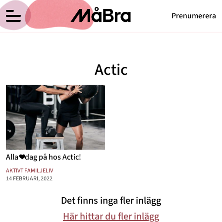
Prenumerera
Anna Haags blogg
Meny
Hälsa
Actic
Träning
Medicin
Hem
Arkiv
Psykologi
Om Anna
Kontakt
Vikt
Kategorier
Relationer
Alla ❤️dag på hos Actic!
Nyttig mat
AKTIVT FAMILJELIV
14 FEBRUARI, 2022
Senaste nytt
Det finns inga fler inlägg
MåBra TV
Här hittar du fler inlägg
Reportage