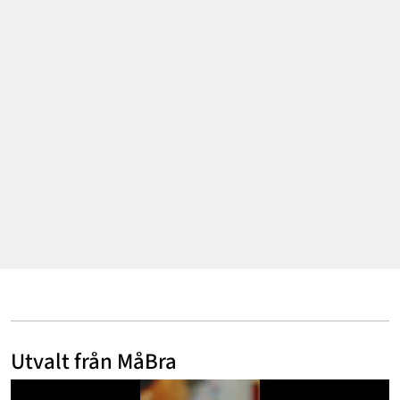
Mode & skönhet
Resor
Feelgood
Motherhood
Bloggar
Mer
Utvalt från MåBra