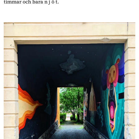
timmar och bara n j ö t.