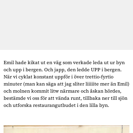
Emil hade kikat ut en väg som verkade leda ut ur byn 
och upp i bergen. Och japp, den ledde UPP i bergen. 
När vi cyklat konstant uppför i över trettio-fyrtio 
minuter (man kan säga att jag sliter liiiiite mer än Emil) 
och molnen kommit litw närmare och åskan hördes, 
bestämde vi oss för att vända runt, tillbaka ner till sjön 
och utforska restaurangutbudet i den lilla byn.