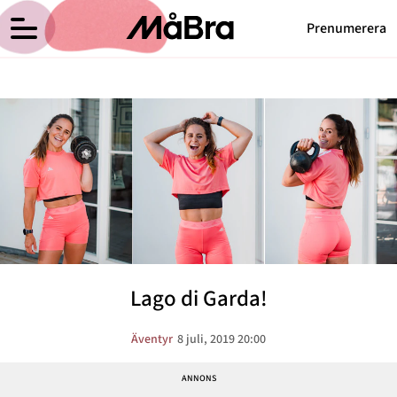
Prenumerera
Anna Haags blogg
Meny
Hälsa
Träning
Medicin
Hem
Arkiv
Psykologi
Om Anna
Kontakt
Vikt
Kategorier
Relationer
Lago di Garda!
Nyttig mat
Senaste nytt
Äventyr
8 juli, 2019 20:00
MåBra TV
Reportage