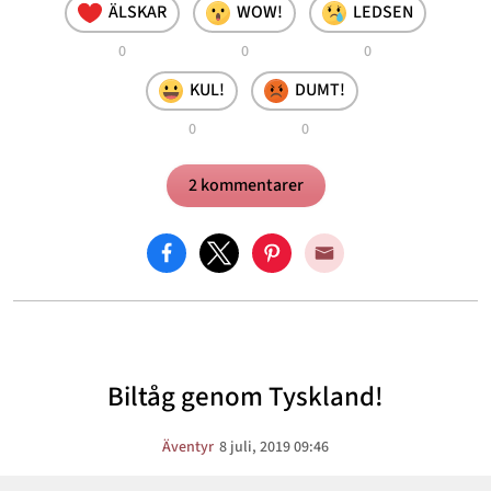
ÄLSKAR
WOW!
LEDSEN
0
0
0
KUL!
DUMT!
0
0
2 kommentarer
Biltåg genom Tyskland!
Äventyr
8 juli, 2019 09:46