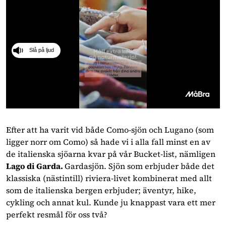
Slå på ljud
0
seconds
of
Efter att ha varit vid både Como-sjön och Lugano (som 
41
ligger norr om Como) så hade vi i alla fall minst en av 
seconds
de italienska sjöarna kvar på vår Bucket-list, nämligen 
Lago di Garda. 
Gardasjön. Sjön som erbjuder både det 
klassiska (nästintill) riviera-livet kombinerat med allt 
som de italienska bergen erbjuder; äventyr, hike, 
cykling och annat kul. Kunde ju knappast vara ett mer 
perfekt resmål för oss två?