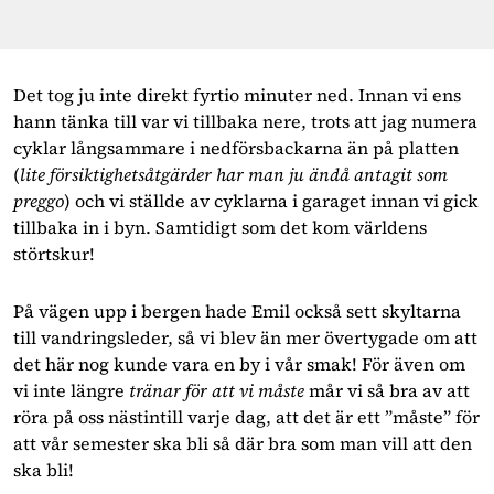
Det tog ju inte direkt fyrtio minuter ned. Innan vi ens 
hann tänka till var vi tillbaka nere, trots att jag numera 
cyklar långsammare i nedförsbackarna än på platten 
(
lite försiktighetsåtgärder har man ju ändå antagit som 
preggo
) och vi ställde av cyklarna i garaget innan vi gick 
tillbaka in i byn. Samtidigt som det kom världens 
störtskur!
På vägen upp i bergen hade Emil också sett skyltarna 
till vandringsleder, så vi blev än mer övertygade om att 
det här nog kunde vara en by i vår smak! För även om 
vi inte längre 
tränar för att vi måste
 mår vi så bra av att 
röra på oss nästintill varje dag, att det är ett ”måste” för 
att vår semester ska bli så där bra som man vill att den 
ska bli!