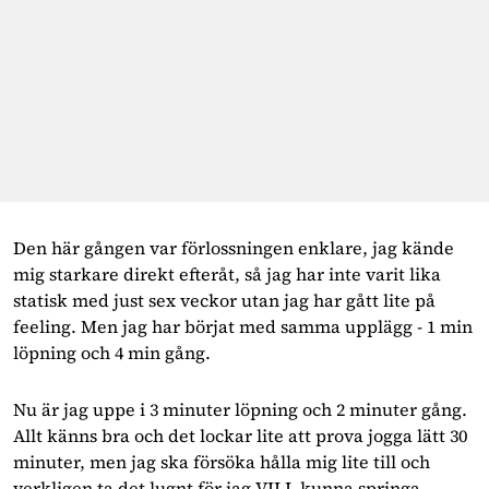
Den här gången var förlossningen enklare, jag kände 
mig starkare direkt efteråt, så jag har inte varit lika 
statisk med just sex veckor utan jag har gått lite på 
feeling. Men jag har börjat med samma upplägg - 1 min 
löpning och 4 min gång.
Nu är jag uppe i 3 minuter löpning och 2 minuter gång. 
Allt känns bra och det lockar lite att prova jogga lätt 30 
minuter, men jag ska försöka hålla mig lite till och 
verkligen ta det lugnt för jag VILL kunna springa 