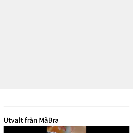
Mode & skönhet
Resor
Feelgood
Motherhood
Bloggar
Mer
Utvalt från MåBra