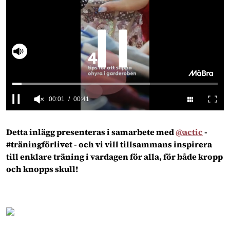
00:02
00:41
0
seconds
of
Detta inlägg presenteras i samarbete med 
@actic
 - 
41
#träningförlivet - och vi vill tillsammans inspirera 
seconds
till enklare träning i vardagen för alla, för både kropp 
och knopps skull!