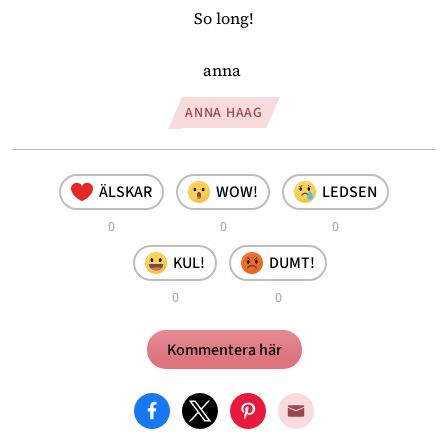
So long!
anna 
ANNA HAAG
ÄLSKAR
WOW!
LEDSEN
0
0
0
KUL!
DUMT!
0
0
Kommentera här