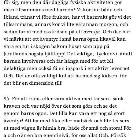
för sig, men den där dagliga fysiska aktiviteten gör 
man tillsammans med barnen? Vi kör lite både och. 
Ibland tränar vi före frukost, har vi barnvakt gör vi det 
tillsammans, annars kör vi lite varannan morgon, och 
sedan tar vi med oss kidsen på ett 
äventyr. 
Och där har 
vi märkt att ett äventyr i små barns ögon likaväl kan 
vara en tur i skogen bakom huset som upp på 
Jämtlands högsta fjälltopp! Det viktiga,  tycker vi, är att 
barnen involveras och får hänga med för att bli 
delaktiga men också få en inspark i ett aktivt leverne! 
Och. Det är ofta väldigt kul att ha med sig kidsen, för 
det blir en dimension till!
Så. För att träna eller vara aktiva med kidsen - sänk 
kraven och var nöjd över det som görs och se det 
genom barns ögon. Det lilla kan vara ett nog så stort 
äventyr! Att ha med fika eller matsäck och lite teasers 
ut med vägen är himla bra, både för små och stora! För 
a och o är en bra energinivå, för oss alla! Och. Försök 