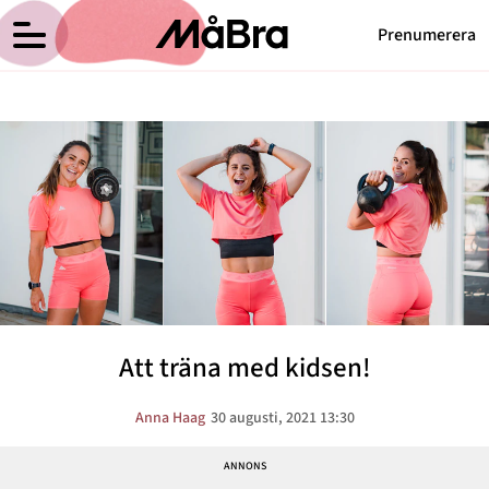
Prenumerera
Anna Haags blogg
Meny
Hälsa
Träning
Medicin
Hem
Arkiv
Psykologi
Om Anna
Kontakt
Vikt
Kategorier
Relationer
Att träna med kidsen!
Nyttig mat
Senaste nytt
Anna Haag
30 augusti, 2021 13:30
MåBra TV
Reportage