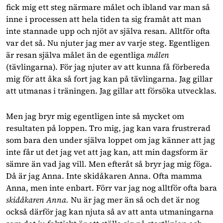
fick mig ett steg närmare målet och ibland var man så
inne i processen att hela tiden ta sig framåt att man
inte stannade upp och njöt av själva resan. Alltför ofta
var det så. Nu njuter jag mer av varje steg. Egentligen
är resan själva målet än de egentliga
målen
(tävlingarna). För jag njuter av att kunna få förbereda
mig för att åka så fort jag kan på tävlingarna. Jag gillar
att utmanas i träningen. Jag gillar att försöka utvecklas.
Men jag bryr mig egentligen inte så mycket om
resultaten på loppen. Tro mig, jag kan vara frustrerad
som bara den under själva loppet om jag känner att jag
inte får ut det jag vet att jag kan, att min dagsform är
sämre än vad jag vill. Men efteråt så bryr jag mig föga.
Då är jag Anna. Inte skidåkaren Anna. Ofta mamma
Anna, men inte enbart. Förr var jag nog alltför ofta bara
skidåkaren Anna.
Nu är jag mer än så och det är nog
också därför jag kan njuta så av att anta utmaningarna