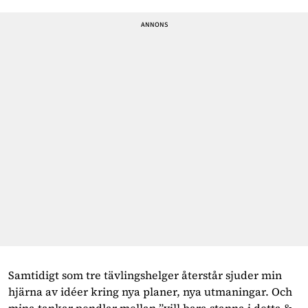
Samtidigt som tre tävlingshelger återstår sjuder min
hjärna av idéer kring nya planer, nya utmaningar. Och
mina tankar pendlar mellan ”vill bara stanna i detta &