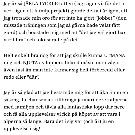
Jag är så JÄKLA LYCKLIG att vi (jag säger vi, för det är
verkligen ett familjeprojekt) gjorde detta i år igen, att
jag trotsade min oro för att inte ha gjort ”jobbet” (den
missade träningen som jag så gärna hade velat fått
gjord) och boostade mig med att ”det jag väl gjort har
varit bra” och fokuserade på det.
Helt enkelt bra nog för att jag skulle kunna UTMANA
mig och NJUTA av loppen. Ibland måste man våga,
även fast än man inte känner sig helt förberedd eller
redo eller "där".
Jag är så glad att jag bestämde mig för att åka ännu en
säsong, ta chansen att tillbringa januari nere i alperna
med familjen och tävla alla fantastiska lopp där nere
och få alla upplevelser vi fick på köpet av att vara i
alperna så länge. Bara det i sig var (och är) ju en
upplevelse i sig!