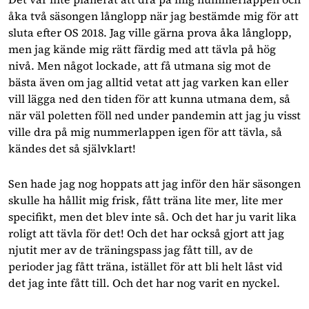
åka två säsongen långlopp när jag bestämde mig för att
sluta efter OS 2018. Jag ville gärna prova åka långlopp,
men jag kände mig rätt färdig med att tävla på hög
nivå. Men något lockade, att få utmana sig mot de
bästa även om jag alltid vetat att jag varken kan eller
vill lägga ned den tiden för att kunna utmana dem, så
när väl poletten föll ned under pandemin att jag ju visst
ville dra på mig nummerlappen igen för att tävla, så
kändes det så självklart!
Sen hade jag nog hoppats att jag inför den här säsongen
skulle ha hållit mig frisk, fått träna lite mer, lite mer
specifikt, men det blev inte så. Och det har ju varit lika
roligt att tävla för det! Och det har också gjort att jag
njutit mer av de träningspass jag fått till, av de
perioder jag fått träna, istället för att bli helt låst vid
det jag inte fått till. Och det har nog varit en nyckel.