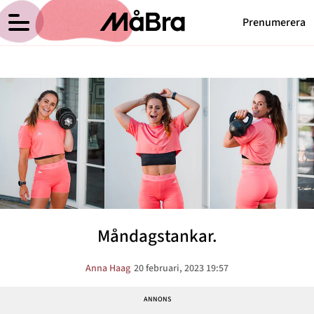
Prenumerera
Anna Haags blogg
Meny
Hälsa
Träning
Medicin
Hem
Arkiv
Psykologi
Om Anna
Kontakt
Vikt
Kategorier
Relationer
Måndagstankar.
Nyttig mat
Senaste nytt
Anna Haag
20 februari, 2023 19:57
MåBra TV
Reportage