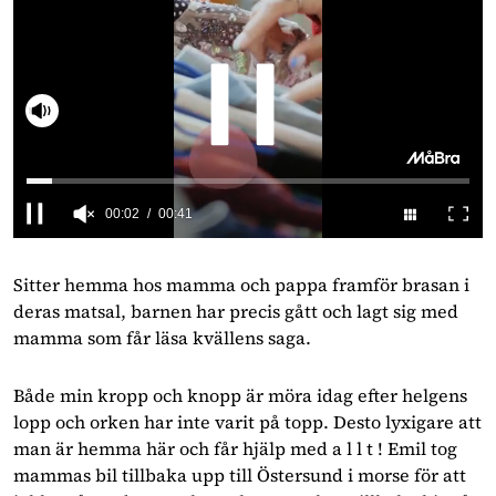
Slå på ljud
0
seconds
of
Sitter hemma hos mamma och pappa framför brasan i
41
deras matsal, barnen har precis gått och lagt sig med
seconds
mamma som får läsa kvällens saga.
Både min kropp och knopp är möra idag efter helgens
lopp och orken har inte varit på topp. Desto lyxigare att
man är hemma här och får hjälp med a l l t ! Emil tog
mammas bil tillbaka upp till Östersund i morse för att