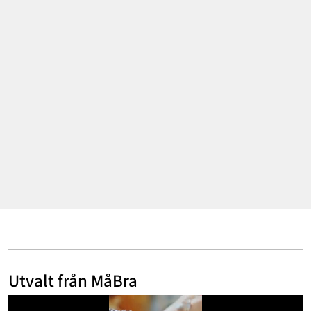
Mode & skönhet
Resor
Feelgood
Motherhood
Bloggar
Mer
Utvalt från MåBra