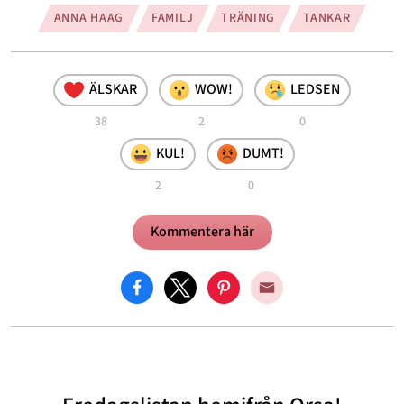
ANNA HAAG
FAMILJ
TRÄNING
TANKAR
ÄLSKAR
WOW!
LEDSEN
38
2
0
KUL!
DUMT!
2
0
Kommentera här