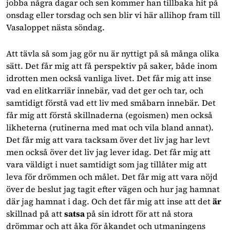
jobba några dagar och sen kommer han tillbaka hit på
onsdag eller torsdag och sen blir vi här allihop fram till
Vasaloppet nästa söndag.
Att tävla så som jag gör nu är nyttigt på så många olika
sätt. Det får mig att få perspektiv på saker, både inom
idrotten men också vanliga livet. Det får mig att inse
vad en elitkarriär innebär, vad det ger och tar, och
samtidigt förstå vad ett liv med småbarn
innebär. Det
får mig att förstå skillnaderna (egoismen) men också
likheterna (rutinerna med mat och vila bland annat).
Det får mig att vara tacksam över det liv jag har levt
men också över det liv jag lever idag. Det får mig att
vara väldigt i nuet samtidigt som jag tillåter mig att
leva för drömmen och målet. Det får mig att vara nöjd
över de beslut jag tagit efter vägen och hur jag hamnat
där jag hamnat i dag. Och det får mig att inse att det
är
skillnad på att
satsa
på sin idrott för att nå stora
drömmar och att åka för åkandet och utmaningens