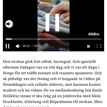
Slå på ljud
0
seconds
of
Den veckan gick fort alltså, herregud. Och speciellt
41
eftersom tisdagen var en röd dag och vi var ett dygn i
seconds
Norge för att träffa teamet och teamets sponsorer. Och
så plötsligt var det fredag och vi hoppade in i bilen på
förmiddagen och rullade söderut, mot barnens kusins
student och nu vidare för en mellanlandning hos Emils
föräldrar innan vi ska iväg på en jobbvecka med både
Stockholm, Göteborg och Köpenhamn till veckan. Men