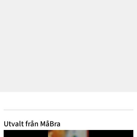
Mode & skönhet
Resor
Feelgood
Motherhood
Bloggar
Mer
Utvalt från MåBra