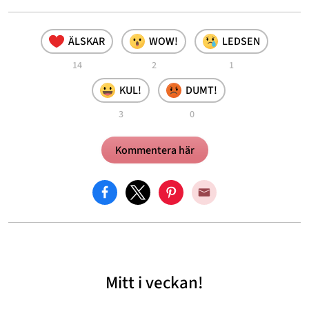
ÄLSKAR
WOW!
LEDSEN
14
2
1
KUL!
DUMT!
3
0
Kommentera här
Mitt i veckan!