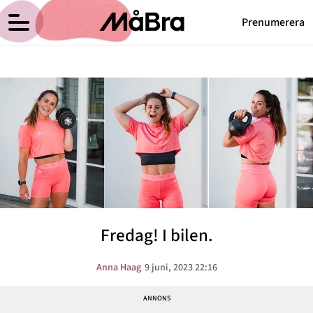
Prenumerera
Anna Haags blogg
Meny
Hälsa
Träning
Medicin
Hem
Arkiv
Psykologi
Om Anna
Kontakt
Vikt
Kategorier
Relationer
Fredag! I bilen.
Nyttig mat
Senaste nytt
Anna Haag
9 juni, 2023 22:16
MåBra TV
Reportage