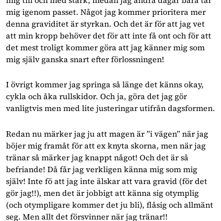
mig igenom passet. Något jag kommer prioritera mer
denna graviditet är styrkan. Och det är för att jag vet
att min kropp behöver det för att inte få ont och för att
det mest troligt kommer göra att jag känner mig som
mig själv ganska snart efter förlossningen!
I övrigt kommer jag springa så länge det känns okay,
cykla och åka rullskidor. Och ja, göra det jag gör
vanligtvis men med lite justeringar utifrån dagsformen.
Redan nu märker jag ju att magen är ”i vägen” när jag
böjer mig framåt för att ex knyta skorna, men när jag
tränar så märker jag knappt något! Och det är så
befriande! Då får jag verkligen känna mig som mig
själv! Inte fö att jag inte älskar att vara gravid (för det
gör jag!!), men det är jobbigt att känna sig otymplig
(och otympligare kommer det ju bli), flåsig och allmänt
seg. Men allt det försvinner när jag tränar!!