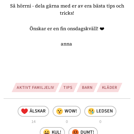
Så hörrni - dela gärna med er av era bästa tips och
tricks!
Önskar er en fin onsdagskväll! ❤️
anna
AKTIVT FAMILJELIV
TIPS
BARN
KLÄDER
ÄLSKAR
WOW!
LEDSEN
14
0
0
KUL!
DUMT!