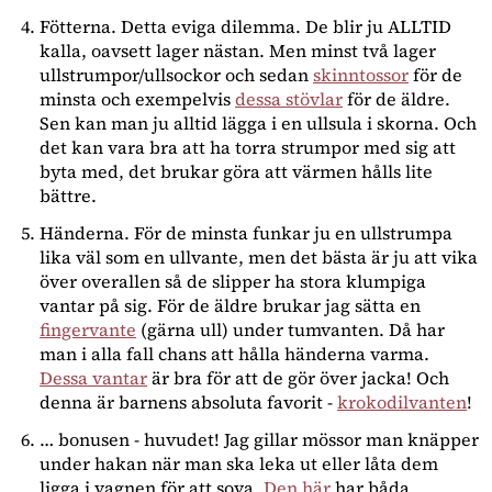
Fötterna. Detta eviga dilemma. De blir ju ALLTID
kalla, oavsett lager nästan. Men minst två lager
ullstrumpor/ullsockor och sedan
skinntossor
för de
minsta och exempelvis
dessa stövlar
för de äldre.
Sen kan man ju alltid lägga i en ullsula i skorna. Och
det kan vara bra att ha torra strumpor med sig att
byta med, det brukar göra att värmen hålls lite
bättre.
Händerna. För de minsta funkar ju en ullstrumpa
lika väl som en ullvante, men det bästa är ju att vika
över overallen så de slipper ha stora klumpiga
vantar på sig. För de äldre brukar jag sätta en
fingervante
(gärna ull) under tumvanten. Då har
man i alla fall chans att hålla händerna varma.
Dessa vantar
är bra för att de gör över jacka! Och
denna är barnens absoluta favorit -
krokodilvanten
!
⁠⁠⁠⁠⁠… bonusen - huvudet! Jag gillar mössor man knäpper
under hakan när man ska leka ut eller låta dem
ligga i vagnen för att sova.
Den här
har båda