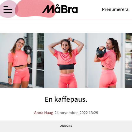
Prenumerera
Anna Haags blogg
Meny
Hälsa
Träning
Medicin
Hem
Arkiv
Psykologi
Om Anna
Kontakt
Vikt
Kategorier
Relationer
En kaffepaus.
Nyttig mat
Senaste nytt
Anna Haag
24 november, 2022 13:29
MåBra TV
Reportage