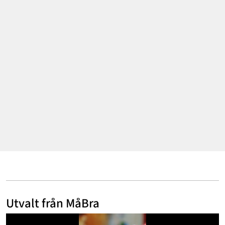
Mode & skönhet
Resor
Feelgood
Motherhood
Bloggar
Mer
Utvalt från MåBra