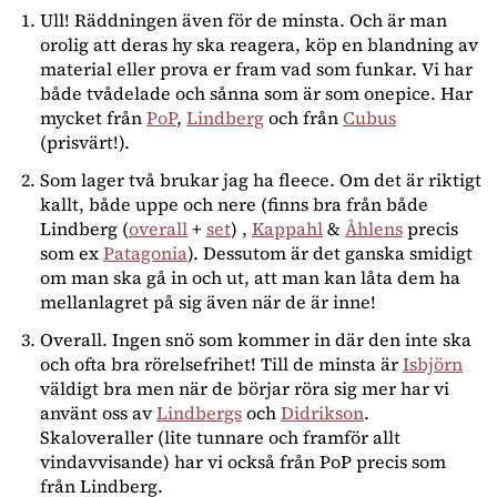
Ull! Räddningen även för de minsta. Och är man
orolig att deras hy ska reagera, köp en blandning av
material eller prova er fram vad som funkar. Vi har
både tvådelade och sånna som är som onepice. Har
mycket från
PoP
,
Lindberg
och från
Cubus
(prisvärt!).
Som lager två brukar jag ha fleece. Om det är riktigt
kallt, både uppe och nere (finns bra från både
Lindberg (
overall
+
set
) ,
Kappahl
&
Åhlens
precis
som ex
Patagonia
). Dessutom är det ganska smidigt
om man ska gå in och ut, att man kan låta dem ha
mellanlagret på sig även när de är inne!
Overall. Ingen snö som kommer in där den inte ska
och ofta bra rörelsefrihet! Till de minsta är
Isbjörn
väldigt bra men när de börjar röra sig mer har vi
använt oss av
Lindbergs
och
Didrikson
.
Skaloveraller (lite tunnare och framför allt
vindavvisande) har vi också från PoP precis som
från Lindberg.