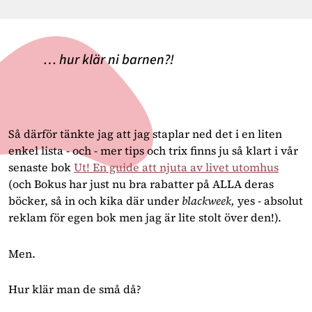
… hur klär ni barnen?!
Så därför tänkte jag att jag staplar ned det i en liten
enkel lista - och - mer tips och trix finns ju så klart i vår
senaste bok
Ut! En guide att njuta av livet utomhus
(och Bokus har just nu bra rabatter på ALLA deras
böcker, så in och kika där under
blackweek,
yes - absolut
reklam för egen bok men jag är lite stolt över den!).
Men.
Hur klär man de små då?