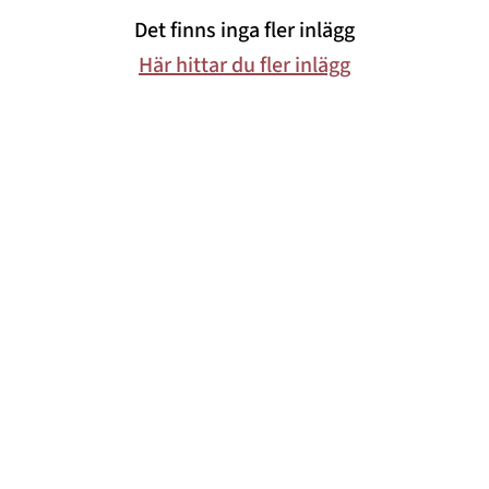
Det finns inga fler inlägg
Mode & skönhet
Här hittar du fler inlägg
Resor
Feelgood
Motherhood
Bloggar
Mer