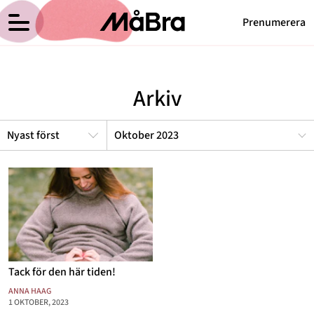
Prenumerera
Anna Haags blogg
Meny
Hälsa
Arkiv
Träning
Medicin
Oktober 2023
Hem
Arkiv
Psykologi
Om Anna
Kontakt
Vikt
Kategorier
Relationer
Nyttig mat
Senaste nytt
Tack för den här tiden!
MåBra TV
ANNA HAAG
1 OKTOBER, 2023
Reportage