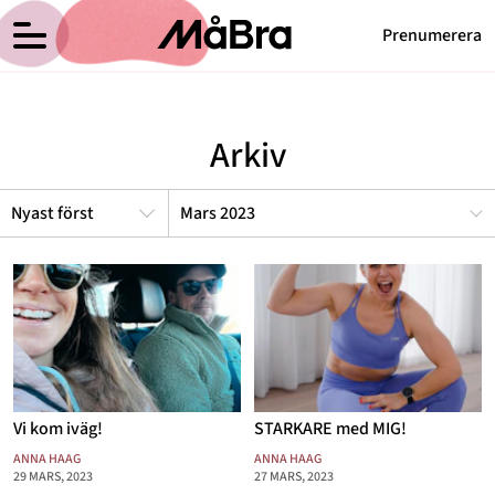
Prenumerera
Anna Haags blogg
Meny
Hälsa
Arkiv
Träning
Medicin
Mars 2023
Hem
Arkiv
Psykologi
Om Anna
Kontakt
Vikt
Kategorier
Relationer
Nyttig mat
Senaste nytt
Vi kom iväg!
STARKARE med MIG!
MåBra TV
ANNA HAAG
ANNA HAAG
29 MARS, 2023
27 MARS, 2023
Reportage