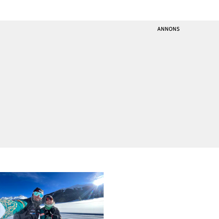
att lämna kidsen där en
träningstid, ofta före resten
dryg timme. Skulle
av familjen har vaknat och
egentligen ha haft en PT-
det har varit ett sätt för mig
timme direkt efter, men
att klara av att hålla fullt
som tur var sköt vi på den,
fokus på träningen men
annar
också säke