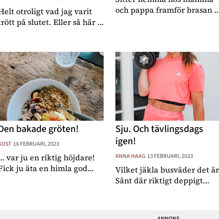
och pappa framför brasan i
Helt otroligt vad jag varit
deras matsal, barnen har
trött på slutet. Eller så här -
precis gått och lagt sig med
det har varit lite mycket
mamma som får läsa
med både tävlingar, att vara
kvällens saga. Både min
hemma med båda barnen
kropp och knopp är möra
och sysselstta dem plus
idag efter helgens lopp och
träning. Och till råga på allt
o
har febe
Den bakade gröten!
Sju. Och tävlingsdags
igen!
KOST
16 FEBRUARI, 2023
… var ju en riktig höjdare!
ANNA HAAG
13 FEBRUARI, 2023
Fick ju äta en himla god
Vilket jäkla busväder det är
variant för två veckor sedan
Sånt där riktigt deppigt
hemma hos min kompis och
väder med massa vind och
i morse bjussade Emil mig
tö och föraning till regn i
en magiskt god (och
luften. Så ska det ju INTE