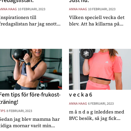
Fredagslistan.
Just nu.
ANNA HAAG
10 FEBRUARI, 2023
ANNA HAAG
10 FEBRUARI, 2023
Inspirationen till
Vilken speciell vecka det
fredagslistan har jag snott
blev. Att ha killarna på
egentligen rakt av en annan
förskolan så kort, enbart
bloggare här på MåBra,
när de är ute och leker, har
nämligen Alex, men också
varit bra för sjukdomarna
Alex vän Anja som jag följt i
fortsätter frodas, samtidigt
massa år och alltid blivit så
som det krävs sitt lilla
inspirerad av. Ja
pussel att få
Fem tips för före-frukost-
v e c k a 6
träning!
ANNA HAAG
6 FEBRUARI, 2023
TIPS
8 FEBRUARI, 2023
m å n d a g inleddes med
BVC besök, så jag fick
Sedan jag blev mamma har
sladda in på förskolan för
tidiga mornar varit min