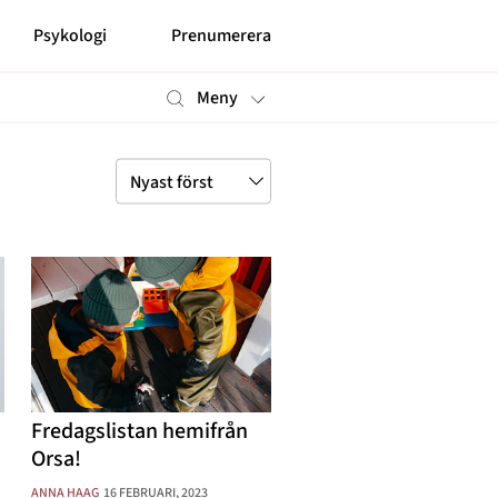
Psykologi
Prenumerera
Meny
Mer
Prenumerera
Nyhetsbrev
Kontakt
Shop
Om cookies
Hantera preferenser
Integritetspolicy
Alla ämnen
Fredagslistan hemifrån
Orsa!
Våra skribenter
ANNA HAAG
16 FEBRUARI, 2023