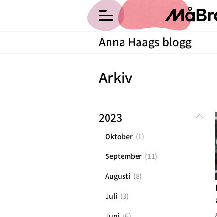
Anna Haags blogg
Hälsa
Arkiv
Träning
Medicin
Hem
2023
Om Anna
Psykologi
Kategorier
Oktober
(
1
)
Vikt
Arkiv
September
(
11
)
Relationer
Kontakt
Augusti
(
8
)
Nyttig mat
Juli
(
3
)
Recept
Juni
(
6
)