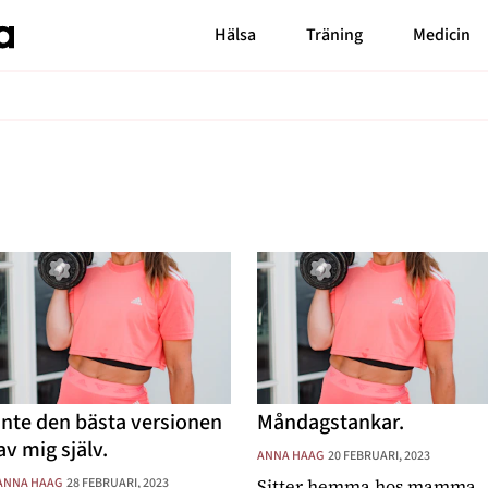
Hälsa
Träning
Medicin
Senaste nytt
Bloggar
Carin da Silva
MåBra TV
Markiz Tainton
Reportage
Elaine Eksvärd
Mode & skönhet
Malin Berghagen
Blossom Tainton
Resor
Shama Persson
Feelgood
My Westerdahl
Motherhood
Inte den bästa versionen
Måndagstankar.
av mig själv.
ANNA HAAG
20 FEBRUARI, 2023
ANNA HAAG
28 FEBRUARI, 2023
Sitter hemma hos mamma