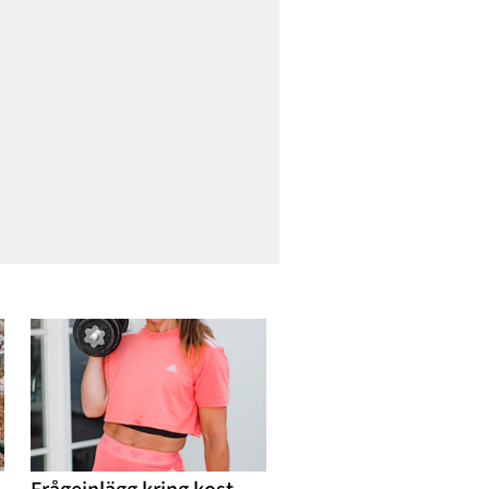
söndagen var det motsatta
med noll aktivit