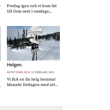
Fredag igen och vi kom hit
till Orsa sent i onsdags
kväll. Torsdagen gick åt att
testa skidor och bana och
sen leka med barnen resten
av dagen medan Emil
fortsatte testa skidor. Så
tacksamt att få
Helgen.
AKTIVT FAMILJELIV
12 FEBRUARI, 2023
Vi fick en fin helg hemma!
Maxade lördagen med att
.
åka till fjälls (tar en lite dryg
timme) för att åka en tur
skidor och träffa vänner och
göra något. Medan