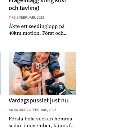
Frågeinlägg kring kost
och tävling!
TIPS
8 FEBRUARI, 2023
Åkte ett seedinglopp på
40km motion. Först och
främst så blir jag sjuk av
nervositet inför ett lopp.
Spyr och grejar på, får inte i
mig så mycket frukost på
loppdagen. Hur ska man
tänka där? Hamnade
Vardagspusslet just nu.
ANNA HAAG
6 FEBRUARI, 2023
Första hela veckan hemma
sedan i november, känns f a
n t a s t i s k t ! Alltså jag