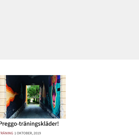
på maskinen jämte mig
gymmet och har pre
Preggo-träningskläder!
TRÄNING
1 OKTOBER, 2019