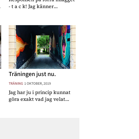
- t a c k! Jag känner
egentligen inte att jag
behöver förklara mig för
e
min skull, utan mer för er
t
där ute som kanske är i min
sits eller känner igen er i
min situation, det
Träningen just nu.
TRÄNING
1 OKTOBER, 2019
Jag har ju i princip kunnat
r
göra exakt vad jag velat
hela graviditeten, har så
klart justerat eftersom hela
tiden, men jag har ändå
kunnat tillgodose mitt
behov av endorfiner, hårda