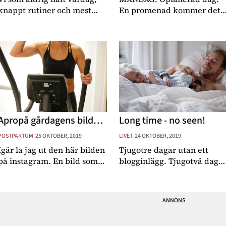
knappt rutiner och mest
En promenad kommer det
haft väskan packad jämt
bli och eventuellt en lunch
har verkligen fått inse
inne på stan. Har lite jobb
värdet av just vardagen.
att ordna med, men vi får s
Hur sköna rutiner kan vara,
vilket humör H är på om de
hur de underlättar och
går att göra eller ej..
faktiskt gör att man orka
TISDAG: Inga boka
Apropå gårdagens bild…
Long time - no seen!
POSTPARTUM
25 OKTOBER, 2019
LIVET
24 OKTOBER, 2019
Igår la jag ut den här bilden
Tjugotre dagar utan ett
på instagram. En bild som
blogginlägg. Tjugotvå daga
visar mig i mitt rätta
som mamma. Sexton dagar
element med endorfinerna
sedan jag trodde att lille
bubblandes i kroppen och
Harry inte skulle få träffa
en glad bebis på golvet
sin morfar. Och nu står jag
bredvid och en make/pappa
här, hemma på Frösön i